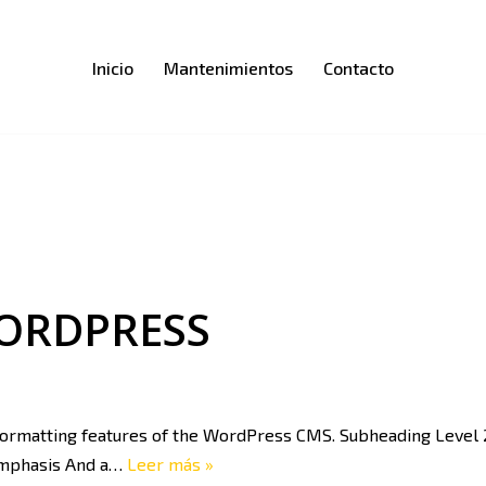
Inicio
Mantenimientos
Contacto
WORDPRESS
 formatting features of the WordPress CMS. Subheading Level 2 
 emphasis And a…
Leer más »