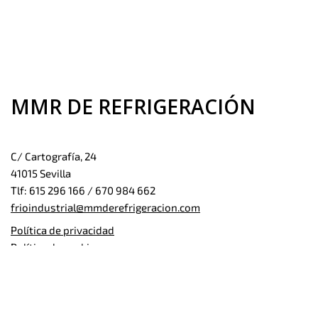
MMR DE REFRIGERACIÓN
C/ Cartografía, 24
41015 Sevilla
Tlf: 615 296 166 / 670 984 662
frioindustrial@mmderefrigeracion.com
Política de privacidad
Política de cookies
Aspectos Legales del Sitio
Mapa Web
Contáctanos