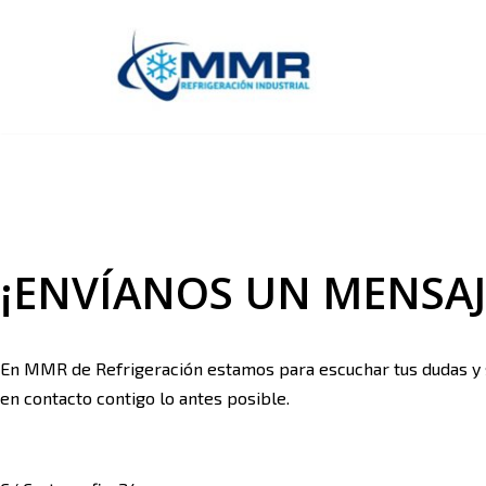
Saltar
al
contenido
CONTACTO
CONSÚLTANOS LO QUE QUIERAS CUANDO QUIERAS
¡ENVÍANOS UN MENSAJ
En MMR de Refrigeración estamos para escuchar tus dudas y su
en contacto contigo lo antes posible.