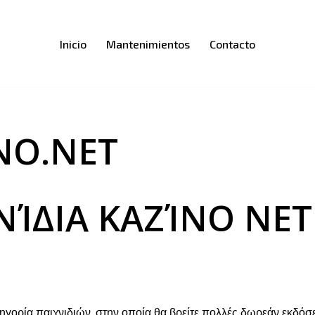
Inicio
Mantenimientos
Contacto
NO.NET
ΝΊΔΙΑ ΚΑΖΊΝΟ NE
τηγορία παιχνιδιών, στην οποία θα βρείτε πολλές δωρεάν εκδόσε