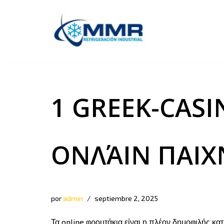
Saltar
al
contenido
1 GREEK-CASI
ΟΝΛΆΙΝ ΠΑΙΧ
por
admin
septiembre 2, 2025
Τα online φρουτάκια είναι η πλέον δημοφιλής κα