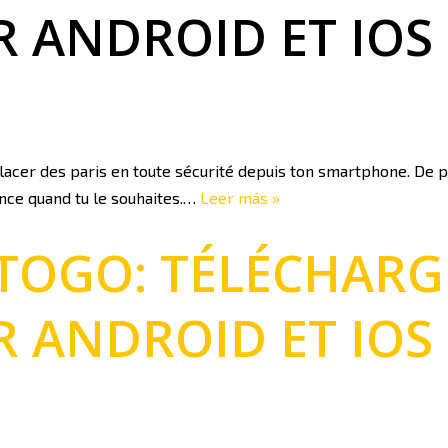
R ANDROID ET IOS
placer des paris en toute sécurité depuis ton smartphone. De 
ance quand tu le souhaites.…
Leer más »
 TOGO: TÉLÉCHAR
R ANDROID ET IOS