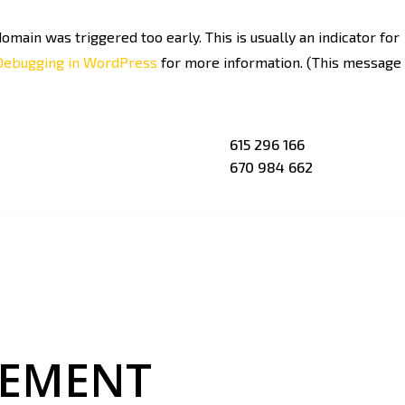
omain was triggered too early. This is usually an indicator for
Debugging in WordPress
for more information. (This message
615 296 166
670 984 662
GEMENT