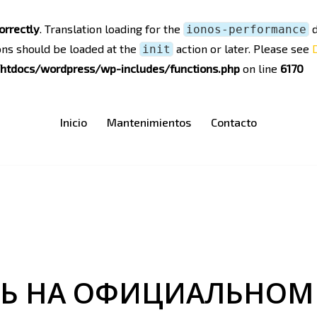
orrectly
. Translation loading for the
d
ionos-performance
ons should be loaded at the
action or later. Please see
init
tdocs/wordpress/wp-includes/functions.php
on line
6170
Inicio
Mantenimientos
Contacto
ТЬ НА ОФИЦИАЛЬНОМ 