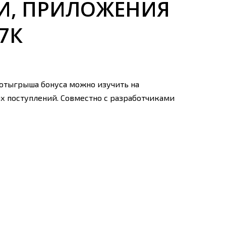
ГИ, ПРИЛОЖЕНИЯ
7К
 отыгрыша бонуса можно изучить на
х поступлений. Совместно с разработчиками