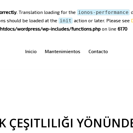
orrectly
. Translation loading for the
d
ionos-performance
ons should be loaded at the
action or later. Please see
init
tdocs/wordpress/wp-includes/functions.php
on line
6170
Inicio
Mantenimientos
Contacto
K ÇEŞITLILIĞI YÖNÜND