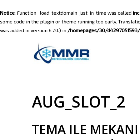
Notice
: Function _load_textdomain_just_in_time was called
inc
some code in the plugin or theme running too early. Translati
was added in version 6.7.0.) in
/homepages/30/d4297051593/h
Saltar
al
contenido
AUG_SLOT_2
TEMA ILE MEKANI