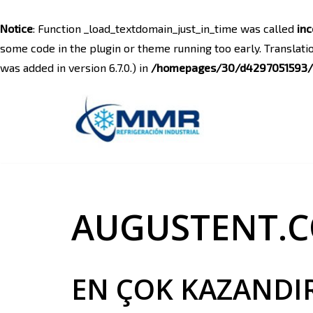
Notice
: Function _load_textdomain_just_in_time was called
inc
some code in the plugin or theme running too early. Translati
was added in version 6.7.0.) in
/homepages/30/d4297051593/h
Saltar
al
contenido
AUGUSTENT.C
EN ÇOK KAZANDI