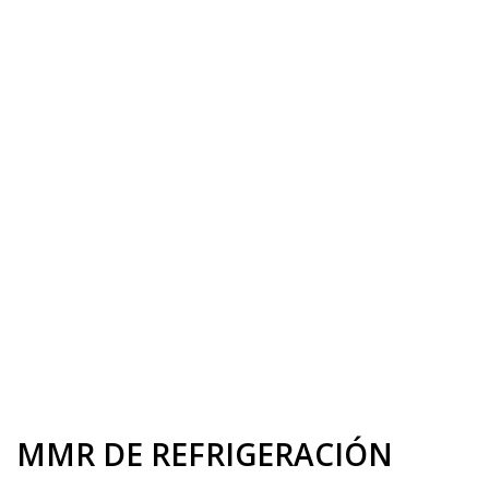
MMR DE REFRIGERACIÓN