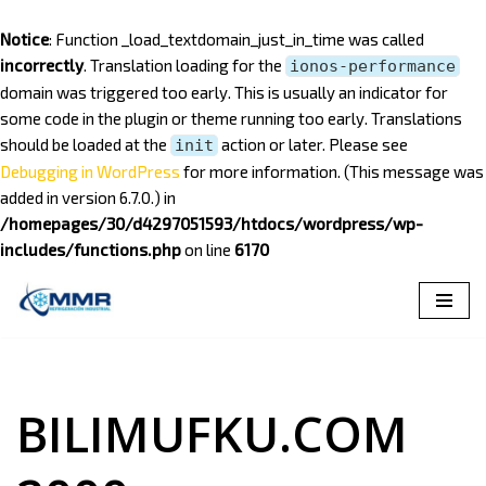
Notice
: Function _load_textdomain_just_in_time was called
incorrectly
. Translation loading for the
ionos-performance
domain was triggered too early. This is usually an indicator for
some code in the plugin or theme running too early. Translations
should be loaded at the
action or later. Please see
init
Debugging in WordPress
for more information. (This message was
added in version 6.7.0.) in
/homepages/30/d4297051593/htdocs/wordpress/wp-
includes/functions.php
on line
6170
Saltar
al
contenido
BILIMUFKU.COM