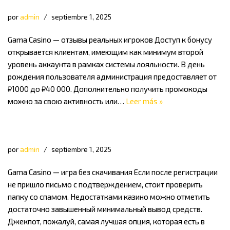
por
admin
septiembre 1, 2025
Gama Casino — отзывы реальных игроков Доступ к бонусу
открывается клиентам, имеющим как минимум второй
уровень аккаунта в рамках системы лояльности. В день
рождения пользователя администрация предоставляет от
₽1000 до ₽40 000. Дополнительно получить промокоды
можно за свою активность или…
Leer más »
por
admin
septiembre 1, 2025
Gama Casino — игра без скачивания Если после регистрации
не пришло письмо с подтверждением, стоит проверить
папку со спамом. Недостатками казино можно отметить
достаточно завышенный минимальный вывод средств.
Джекпот, пожалуй, самая лучшая опция, которая есть в