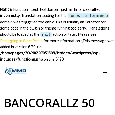
Notice
: Function _load_textdomain_just_in_time was called
incorrectly
. Translation loading for the
ionos-performance
domain was triggered too early. This is usually an indicator for
some code in the plugin or theme running too early. Translations
should be loaded at the
action or later. Please see
init
Debugging in WordPress
for more information. (This message was
added in version 6.7.0.) in
/homepages/30/d4297051593/htdocs/wordpress/wp-
includes/functions.php
on line
6170
Saltar
al
contenido
BANCORALLZ 50