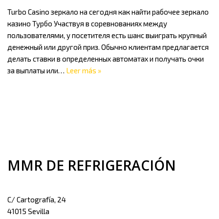
Turbo Casino зеркало на сегодня как найти рабочее зеркало
казино Турбо Участвуя в соревнованиях между
пользователями, у посетителя есть шанс выиграть крупный
денежный или другой приз. Обычно клиентам предлагается
делать ставки в определенных автоматах и получать очки
за выплаты или…
Leer más »
MMR DE REFRIGERACIÓN
C/ Cartografía, 24
41015 Sevilla