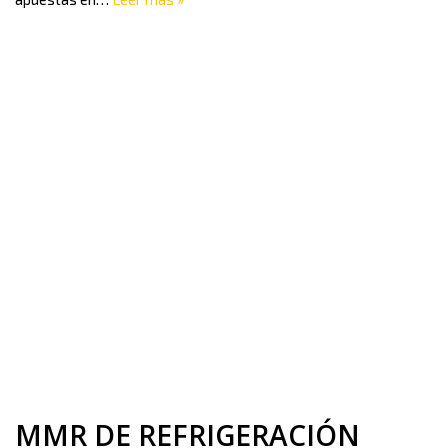
MMR DE REFRIGERACIÓN