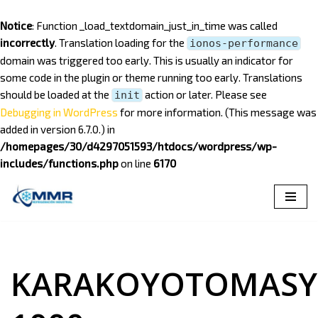
Notice
: Function _load_textdomain_just_in_time was called
incorrectly
. Translation loading for the
ionos-performance
domain was triggered too early. This is usually an indicator for
some code in the plugin or theme running too early. Translations
should be loaded at the
action or later. Please see
init
Debugging in WordPress
for more information. (This message was
added in version 6.7.0.) in
/homepages/30/d4297051593/htdocs/wordpress/wp-
includes/functions.php
on line
6170
Saltar
al
contenido
KARAKOYOTOMASY