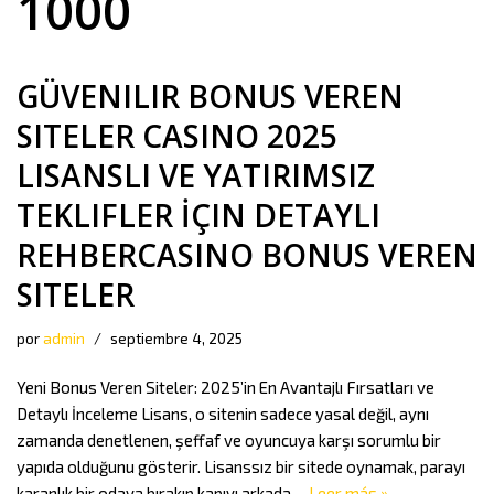
1000
GÜVENILIR BONUS VEREN
SITELER CASINO 2025
LISANSLI VE YATIRIMSIZ
TEKLIFLER İÇIN DETAYLI
REHBERCASINO BONUS VEREN
SITELER
por
admin
septiembre 4, 2025
Yeni Bonus Veren Siteler: 2025’in En Avantajlı Fırsatları ve
Detaylı İnceleme Lisans, o sitenin sadece yasal değil, aynı
zamanda denetlenen, şeffaf ve oyuncuya karşı sorumlu bir
yapıda olduğunu gösterir. Lisanssız bir sitede oynamak, parayı
karanlık bir odaya bırakıp kapıyı arkada…
Leer más »