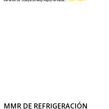
MMR DE REFRIGERACIÓN