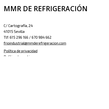
MMR DE REFRIGERACIÓN
C/ Cartografía, 24
41015 Sevilla
Tlf: 615 296 166 / 670 984 662
frioindustrial@mmderefrigeracion.com
Política de privacidad
Política de cookies
Aspectos Legales del Sitio
Mapa Web
Contáctanos
Información corporativa
Trabaja con nosotros
Blog del frío
(c) 2023 MMR de refrigeración