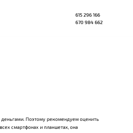
615 296 166
670 984 662
ми деньгами. Поэтому рекомендуем оценить
всех смартфонах и планшетах, она