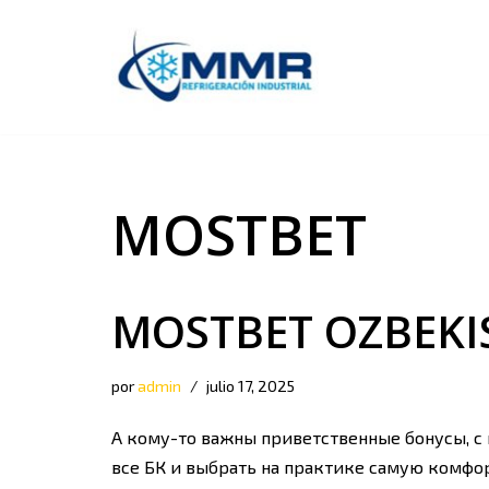
Saltar
al
contenido
MOSTBET
MOSTBET OZBEK
por
admin
julio 17, 2025
А кому-то важны приветственные бонусы, с
все БК и выбрать на практике самую комфор