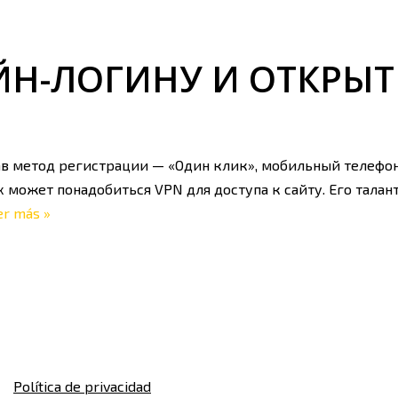
ЙН-ЛОГИНУ И ОТКРЫТ
в метод регистрации — «Один клик», мобильный телефон,
 может понадобиться VPN для доступа к сайту. Его тала
er más »
Política de privacidad