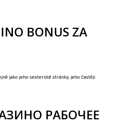
SINO BONUS ZA
jně jako jeho sesterské stránky, jeho častěji
КАЗИНО РАБОЧЕЕ