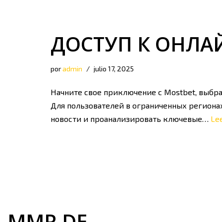
ДОСТУП К ОНЛА
por
admin
julio 17, 2025
Начните свое приключение с Mostbet, выбра
Для пользователей в ограниченных регионах
новости и проанализировать ключевые…
Le
MMR DE