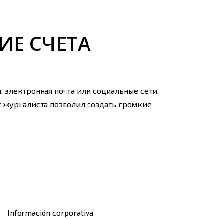
ИЕ СЧЕТА
 электронная почта или социальные сети.
нт журналиста позволил создать громкие
Información corporativa