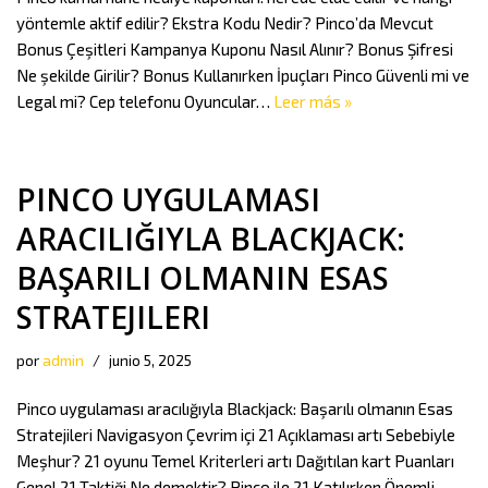
yöntemle aktif edilir? Ekstra Kodu Nedir? Pinco’da Mevcut
Bonus Çeşitleri Kampanya Kuponu Nasıl Alınır? Bonus Şifresi
Ne şekilde Girilir? Bonus Kullanırken İpuçları Pinco Güvenli mi ve
Legal mi? Cep telefonu Oyuncular…
Leer más »
PINCO UYGULAMASI
ARACILIĞIYLA BLACKJACK:
BAŞARILI OLMANIN ESAS
STRATEJILERI
por
admin
junio 5, 2025
Pinco uygulaması aracılığıyla Blackjack: Başarılı olmanın Esas
Stratejileri Navigasyon Çevrim içi 21 Açıklaması artı Sebebiyle
Meşhur? 21 oyunu Temel Kriterleri artı Dağıtılan kart Puanları
Genel 21 Taktiği Ne demektir? Pinco ile 21 Katılırken Önemli