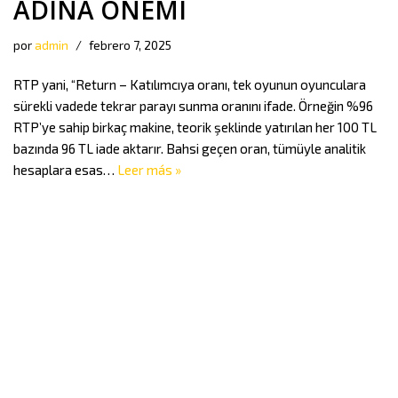
ADINA ÖNEMI
por
admin
febrero 7, 2025
RTP yani, “Return – Katılımcıya oranı, tek oyunun oyunculara
sürekli vadede tekrar parayı sunma oranını ifade. Örneğin %96
RTP’ye sahip birkaç makine, teorik şeklinde yatırılan her 100 TL
bazında 96 TL iade aktarır. Bahsi geçen oran, tümüyle analitik
hesaplara esas…
Leer más »