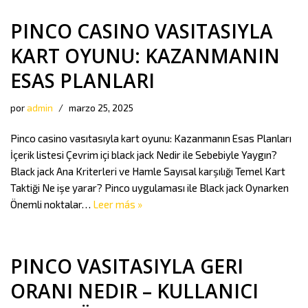
PINCO CASINO VASITASIYLA
KART OYUNU: KAZANMANIN
ESAS PLANLARI
por
admin
marzo 25, 2025
Pinco casino vasıtasıyla kart oyunu: Kazanmanın Esas Planları
İçerik listesi Çevrim içi black jack Nedir ile Sebebiyle Yaygın?
Black jack Ana Kriterleri ve Hamle Sayısal karşılığı Temel Kart
Taktiği Ne işe yarar? Pinco uygulaması ile Black jack Oynarken
Önemli noktalar…
Leer más »
PINCO VASITASIYLA GERI
ORANI NEDIR – KULLANICI