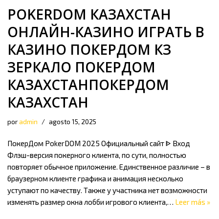
POKERDOM КАЗАХСТАН
ОНЛАЙН-КАЗИНО ИГРАТЬ В
КАЗИНО ПОКЕРДОМ КЗ
ЗЕРКАЛО ПОКЕРДОМ
КАЗАХСТАНПОКЕРДОМ
КАЗАХСТАН
por
admin
agosto 15, 2025
ПокерДом PokerDOM 2025 Официальный сайт ᐈ Вход
Флэш-версия покерного клиента, по сути, полностью
повторяет обычное приложение. Единственное различие – в
браузерном клиенте графика и анимация несколько
уступают по качеству. Также у участника нет возможности
изменять размер окна лобби игрового клиента,…
Leer más »