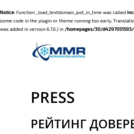
Notice
: Function _load_textdomain_just_in_time was called
inc
some code in the plugin or theme running too early. Translati
was added in version 6.7.0.) in
/homepages/30/d4297051593/h
Saltar
al
contenido
PRESS
РЕЙТИНГ ДОВЕР