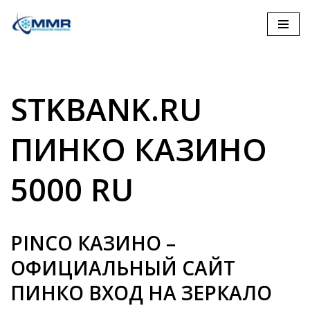
Saltar
al
contenido
STKBANK.RU
ПИНКО КАЗИНО
5000 RU
PINCO КАЗИНО –
ОФИЦИАЛЬНЫЙ САЙТ
ПИНКО ВХОД НА ЗЕРКАЛО