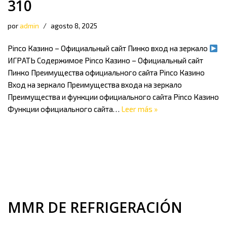
310
por
admin
agosto 8, 2025
Pinco Казино – Официальный сайт Пинко вход на зеркало
ИГРАТЬ Содержимое Pinco Казино – Официальный сайт
Пинко Преимущества официального сайта Pinco Казино
Вход на зеркало Преимущества входа на зеркало
Преимущества и функции официального сайта Pinco Казино
Функции официального сайта…
Leer más »
MMR DE REFRIGERACIÓN