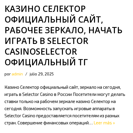
КАЗИНО СЕЛЕКТОР
ОФИЦИАЛЬНЫЙ САЙТ,
РАБОЧЕЕ ЗЕРКАЛО, НАЧАТЬ
ИГРАТЬ В SELECTOR
CASINOSELECTOR
ОФИЦИАЛЬНЫЙ ТГ
por
admin
julio 29, 2025
Казино Селектор официальный сайт, зеркало на сегодня,
играть в Selector Casino в России Посетители могут делать
ставки только на рабочем зеркале казино Селектор на
сегодня. Возможность запускать игровые аппараты в
Selector Casino предоставляется посетителям из разных
стран. Совершение финансовых операций…
Leer más »