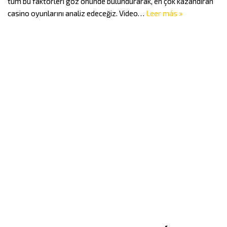
tüm bu faktörleri göz önünde bulundurarak, en çok kazandıran
casino oyunlarını analiz edeceğiz. Video…
Leer más »