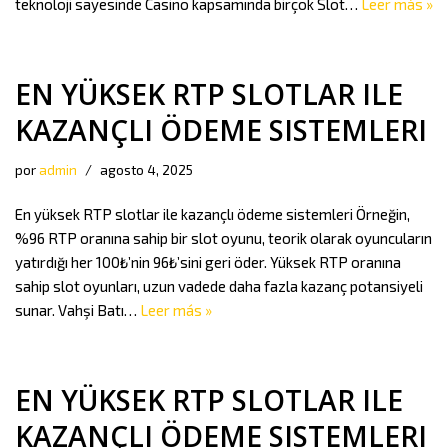
teknoloji sayesinde Casino kapsamında birçok Slot…
Leer más »
EN YÜKSEK RTP SLOTLAR ILE
KAZANÇLI ÖDEME SISTEMLERI
por
admin
agosto 4, 2025
En yüksek RTP slotlar ile kazançlı ödeme sistemleri Örneğin,
%96 RTP oranına sahip bir slot oyunu, teorik olarak oyuncuların
yatırdığı her 100₺’nin 96₺’sini geri öder. Yüksek RTP oranına
sahip slot oyunları, uzun vadede daha fazla kazanç potansiyeli
sunar. Vahşi Batı…
Leer más »
EN YÜKSEK RTP SLOTLAR ILE
KAZANÇLI ÖDEME SISTEMLERI