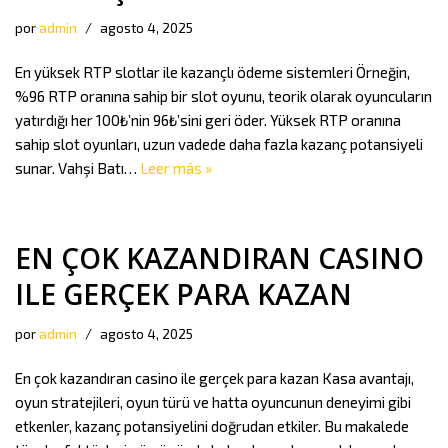
por
admin
agosto 4, 2025
En yüksek RTP slotlar ile kazançlı ödeme sistemleri Örneğin,
%96 RTP oranına sahip bir slot oyunu, teorik olarak oyuncuların
yatırdığı her 100₺’nin 96₺’sini geri öder. Yüksek RTP oranına
sahip slot oyunları, uzun vadede daha fazla kazanç potansiyeli
sunar. Vahşi Batı…
Leer más »
EN ÇOK KAZANDIRAN CASINO
ILE GERÇEK PARA KAZAN
por
admin
agosto 4, 2025
En çok kazandıran casino ile gerçek para kazan Kasa avantajı,
oyun stratejileri, oyun türü ve hatta oyuncunun deneyimi gibi
etkenler, kazanç potansiyelini doğrudan etkiler. Bu makalede