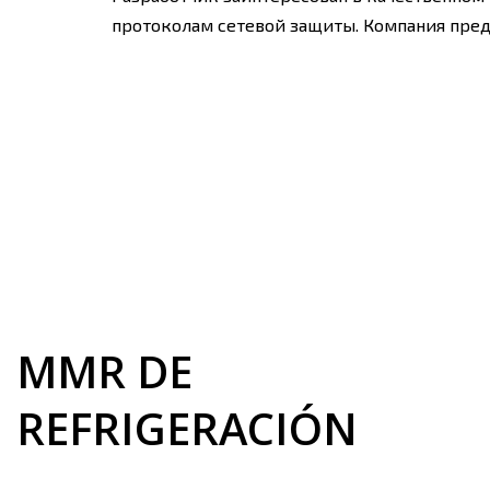
протоколам сетевой защиты. Компания пре
MMR DE
REFRIGERACIÓN