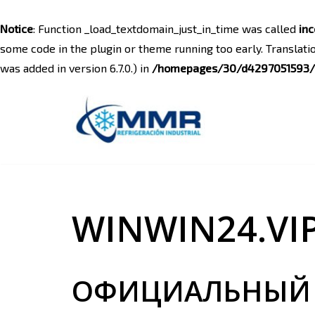
Notice
: Function _load_textdomain_just_in_time was called
inc
some code in the plugin or theme running too early. Translati
was added in version 6.7.0.) in
/homepages/30/d4297051593/h
Saltar
al
contenido
WINWIN24.VI
ОФИЦИАЛЬНЫЙ С