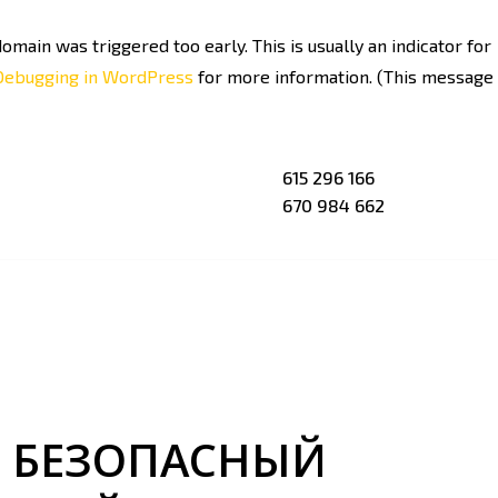
omain was triggered too early. This is usually an indicator for
Debugging in WordPress
for more information. (This message
615 296 166
670 984 662
Н БЕЗОПАСНЫЙ