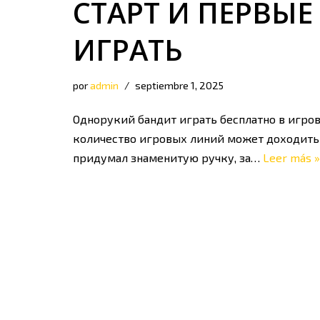
СТАРТ И ПЕРВЫ
ИГРАТЬ
por
admin
septiembre 1, 2025
Однорукий бандит играть бесплатно в игров
количество игровых линий может доходить 
придумал знаменитую ручку, за…
Leer más »