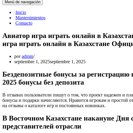
Menú de navegación
Inicio
Mantenimientos
Contacto
Авиатор игра играть онлайн в Казахст
игра играть онлайн в Казахстане Офици
por
admin
septiembre 1, 2025
septiembre 1, 2025
Бездепозитные бонусы за регистрацию 
2025 бонусы без депозита
В отзывах пользователи пишут о том, что проект надежен и пл
бонусы и подарки начисляются. Нравится игрокам и простой 
на отзывы о каталоге игр и постоянных новинках.
В Восточном Казахстане накануне Дня 
представителей отрасли