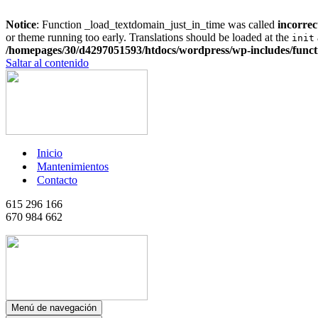
Notice
: Function _load_textdomain_just_in_time was called
incorrec
or theme running too early. Translations should be loaded at the
init
/homepages/30/d4297051593/htdocs/wordpress/wp-includes/funct
Saltar al contenido
Inicio
Mantenimientos
Contacto
615 296 166
670 984 662
Menú de navegación