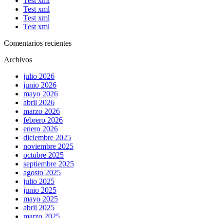
Test xml
Test xml
Test xml
Test xml
Comentarios recientes
Archivos
julio 2026
junio 2026
mayo 2026
abril 2026
marzo 2026
febrero 2026
enero 2026
diciembre 2025
noviembre 2025
octubre 2025
septiembre 2025
agosto 2025
julio 2025
junio 2025
mayo 2025
abril 2025
marzo 2025