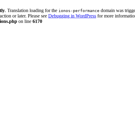
tly
. Translation loading for the
domain was trigger
ionos-performance
action or later. Please see
Debugging in WordPress
for more information
ions.php
on line
6170