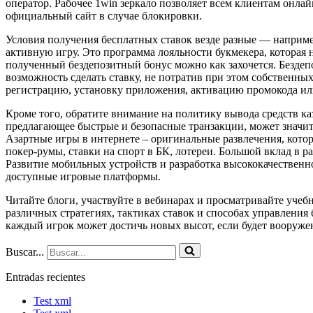
оператор. Рабочее 1win зеркало позволяет всем клиентам онлай
официальный сайт в случае блокировки.
Условия получения бесплатных ставок везде разные — наприме
активную игру. Это программа лояльности букмекера, которая
полученный бездепозитный бонус можно как захочется. Бездеп
возможность сделать ставку, не потратив при этом собственных
регистрацию, установку приложения, активацию промокода или
Кроме того, обратите внимание на политику вывода средств ка
предлагающее быстрые и безопасные транзакции, может значит
Азартные игры в интернете – оригинальные развлечения, кото
покер-румы, ставки на спорт в БК, лотереи. Большой вклад в р
Развитие мобильных устройств и разработка высококачественн
доступные игровые платформы.
Читайте блоги, участвуйте в вебинарах и просматривайте учеб
различных стратегиях, тактиках ставок и способах управления
каждый игрок может достичь новых высот, если будет вооруж
Buscar...
Entradas recientes
Test xml