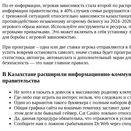
По ее информации, игровая зависимость стала второй по распр
информации правительства, в 40% случаев семьи разрушаются из
с тревожной ситуацией относительно зависимости казахстанц
противодействию незаконному игорному бизнесу на 2024–2026 
игрового образа жизни. Используйте инструменты и ресурсы, 
игровыми привычками. Это может включать в себя установку л
для борьбы с игровой зависимостью.
При проигрыше – одна или две ставки игрока отправляются в б
успеть вовремя остановить самолет, иначе ставка будет проигран
статистика, автоигра, автовыплата и дополнительный экран дл
безопасность — это наше главное правило.
В Казахстане расширили информационно-коммун
правительства
Не хотел я таскать в довесок к массивному родному ключу
Где-либо еще играть на интерес нельзя, что следовало и с
Один из вариантов такого букмекера с полным набором 
Общая графика сайта на кошачью тематику заставит даже
этом деле или бывалый геймер, Cat Casino лояльно относи
Да, данная процедура обязательна, что отражается в усло
Сообщите нам о ложном срабатывании Dr.Web через спе