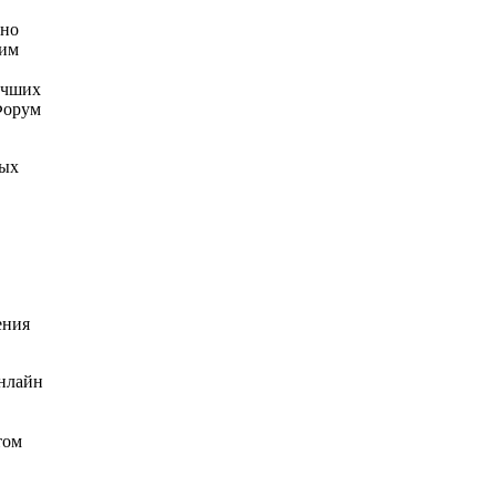
рно
оим
учших
 Форум
ных
ения
онлайн
том