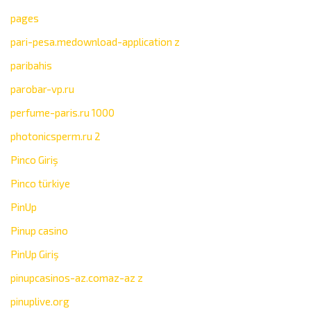
pages
pari-pesa.medownload-application z
paribahis
parobar-vp.ru
perfume-paris.ru 1000
photonicsperm.ru 2
Pinco Giriş
Pinco türkiye
PinUp
Pinup casino
PinUp Giriş
pinupcasinos-az.comaz-az z
pinuplive.org