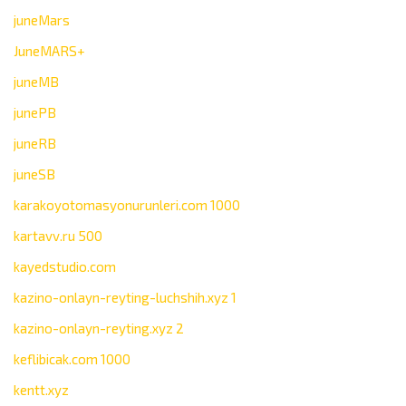
juneMars
JuneMARS+
juneMB
junePB
juneRB
juneSB
karakoyotomasyonurunleri.com 1000
kartavv.ru 500
kayedstudio.com
kazino-onlayn-reyting-luchshih.xyz 1
kazino-onlayn-reyting.xyz 2
keflibicak.com 1000
kentt.xyz