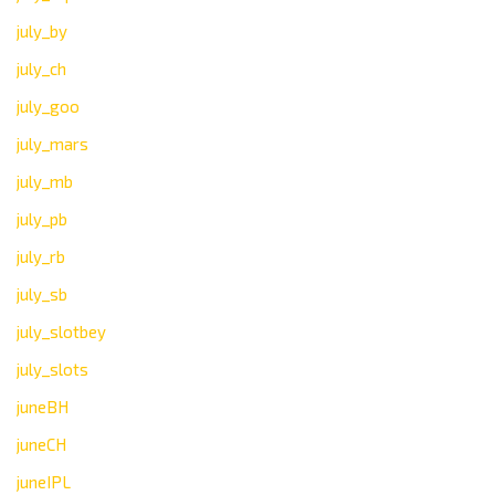
july_by
july_ch
july_goo
july_mars
july_mb
july_pb
july_rb
july_sb
july_slotbey
july_slots
juneBH
juneCH
juneIPL