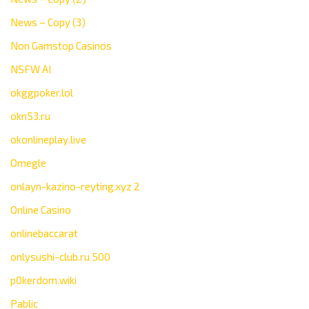
News – Copy (3)
Non Gamstop Casinos
NSFW AI
okggpoker.lol
okn53.ru
okonlineplay.live
Omegle
onlayn-kazino-reyting.xyz 2
Online Casino
onlinebaccarat
onlysushi-club.ru 500
p0kerdom.wiki
Pablic