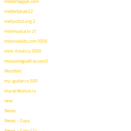
melbetapppk.com
melbetpk.pk22
mellyoitzl.org 2
minimusica.tv z1
minizookids.com 1000
mint-fresh.ru 1000
missionaguafria.com3
Mostbet
my-guitar.ru 500
mycardbonus.ru
new
News
News – Copy
News – Copy (2)