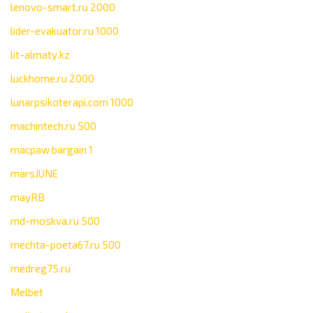
lenovo-smart.ru 2000
lider-evakuator.ru 1000
lit-almaty.kz
luckhome.ru 2000
lunarpsikoterapi.com 1000
machintech.ru 500
macpaw bargain 1
marsJUNE
mayRB
md-moskva.ru 500
mechta-poeta67.ru 500
medreg75.ru
Melbet