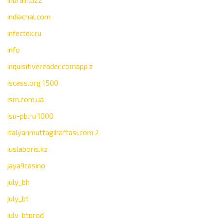
inbrain.uz2
indiachal.com
infectex.ru
info
inquisitivereader.comapp z
iscass.org 1500
ism.com.ua
isu-pb.ru 1000
italyanmutfagihaftasi.com 2
iuslaboris.kz
jaya9casino
july_bh
july_bt
july_btprod