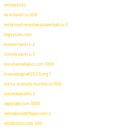
kinobest.kz
kirschool1.ru 500
kistevoytrenazherpowerball.ru 2
klgsystel.com
konnersant.ru 2
konnersant.ru 3
koruhastabakici.com 1000
kromatografi2023.org 1
kursy-krasoty-kuzinoi.ru 500
kurumkan.info 2
lapistaki.com 1000
lasmanosdefilippi.com z
lastikizmir.com 500