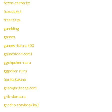
foton-center.kz
foxout.kz2
freenas.pl
gambling
games
games-fun.ru 500
gamesloon.com1
ggokpoker-ru.ru
ggpoker-ru.ru
Gorilla Casino
greekgirlscode.com
grib-doma.ru
grodno.staybook.by2