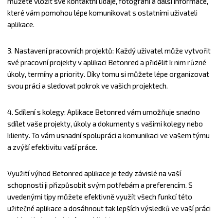
můžete vložit své kontaktní údaje, fotografii a další informace,
které vám pomohou lépe komunikovat s ostatními uživateli
aplikace.
3. Nastavení pracovních projektů: Každý uživatel může vytvořit
své pracovní projekty v aplikaci Betonred a přidělit k nim různé
úkoly, termíny a priority. Díky tomu si můžete lépe organizovat
svou práci a sledovat pokrok ve vašich projektech.
4. Sdílení s kolegy: Aplikace Betonred vám umožňuje snadno
sdílet vaše projekty, úkoly a dokumenty s vašimi kolegy nebo
klienty. To vám usnadní spolupráci a komunikaci ve vašem týmu
a zvýší efektivitu vaší práce.
Využití výhod Betonred aplikace je tedy závislé na vaší
schopnosti ji přizpůsobit svým potřebám a preferencím. S
uvedenými tipy můžete efektivně využít všech funkcí této
užitečné aplikace a dosáhnout tak lepších výsledků ve vaší práci