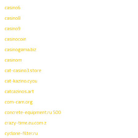
casino6
casino8
casino9
casinocoin
casinogama.biz
casinom
cat-casino3.store
cat-kazino.cyou
catcazinos.art
com-cam.org
concrete-equipment.ru 500
crazy-time.eu.com z
cyclone-filter.ru