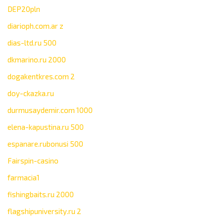
DEP20pln
diarioph.com.ar z
dias-ltd.ru 500
dkmarino.ru 2000
dogakentkres.com 2
doy-ckazka.ru
durmusaydemir.com 1000
elena-kapustina.ru 500
espanare.rubonusi 500
Fairspin-casino
farmacia1
fishingbaits.ru 2000
flagshipuniversity.ru 2