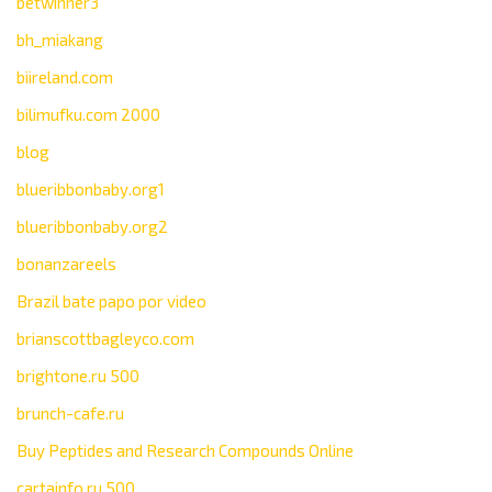
betwinner3
bh_miakang
biireland.com
bilimufku.com 2000
blog
blueribbonbaby.org1
blueribbonbaby.org2
bonanzareels
Brazil bate papo por video
brianscottbagleyco.com
brightone.ru 500
brunch-cafe.ru
Buy Peptides and Research Compounds Online
cartainfo.ru 500