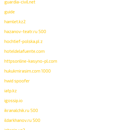
guardia-civil.net
guide
hamlet.kz2
hazanov-teatr.ru 500
hochtief-polska.pl z
hoteldelafuente.com
httpsonline-kasyno-pl.com
hukukmirasim.com 1000
hwid spoofer
iatp.kz
igossip.io
ikranalchik.ru 500
ildarkhanov.ru 500