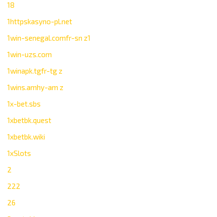
18
1httpskasyno-pl.net
1win-senegal.comfr-sn z1
1win-uzs.com
1winapk.tgfr-tg z
1wins.amhy-am z
1x-bet.sbs
1xbetbk.quest
1xbetbk.wiki
1xSlots
2
222
26