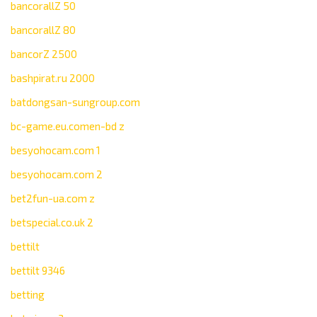
bancorallZ 50
bancorallZ 80
bancorZ 2500
bashpirat.ru 2000
batdongsan-sungroup.com
bc-game.eu.comen-bd z
besyohocam.com 1
besyohocam.com 2
bet2fun-ua.com z
betspecial.co.uk 2
bettilt
bettilt 9346
betting