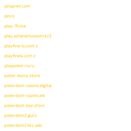
pinupnet.com
pınco
play-7k.live
play.astanamuseum.kz2
playfina-lu.com z
playfinasi.com z
playpoker-ru.ru
poker-doms.store
pokerdom-casino.digital
pokerdom-cazino.ink
pokerdom-kaz.store
pokerdom2.guru
pokerdom24kz.wiki