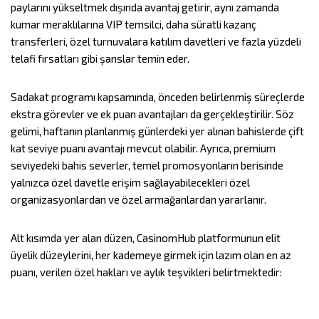
paylarını yükseltmek dışında avantaj getirir, aynı zamanda
kumar meraklılarına VIP temsilci, daha süratli kazanç
transferleri, özel turnuvalara katılım davetleri ve fazla yüzdeli
telafi fırsatları gibi şanslar temin eder.
Sadakat programı kapsamında, önceden belirlenmiş süreçlerde
ekstra görevler ve ek puan avantajları da gerçekleştirilir. Söz
gelimi, haftanın planlanmış günlerdeki yer alınan bahislerde çift
kat seviye puanı avantajı mevcut olabilir. Ayrıca, premium
seviyedeki bahis severler, temel promosyonların berisinde
yalnızca özel davetle erişim sağlayabilecekleri özel
organizasyonlardan ve özel armağanlardan yararlanır.
Alt kısımda yer alan düzen, CasinomHub platformunun elit
üyelik düzeylerini, her kademeye girmek için lazım olan en az
puanı, verilen özel hakları ve aylık teşvikleri belirtmektedir: