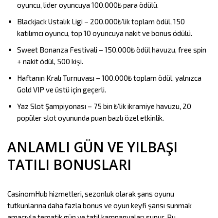
oyuncu, lider oyuncuya 100.000₺ para ödülü.
Blackjack Ustalık Ligi – 200.000₺’lik toplam ödül, 150
katılımcı oyuncu, top 10 oyuncuya nakit ve bonus ödülü.
Sweet Bonanza Festivali – 150.000₺ ödül havuzu, free spin
+ nakit ödül, 500 kişi.
Haftanın Kralı Turnuvası – 100.000₺ toplam ödül, yalnızca
Gold VIP ve üstü için geçerli.
Yaz Slot Şampiyonası – 75 bin ₺’lik ikramiye havuzu, 20
popüler slot oyununda puan bazlı özel etkinlik.
ANLAMLI GÜN VE YILBAŞI
TATILI BONUSLARI
CasinomHub hizmetleri, sezonluk olarak şans oyunu
tutkunlarına daha fazla bonus ve oyun keyfi şansı sunmak
amacıyla tematik gün ve tatil kampanyaları sunur. Bu