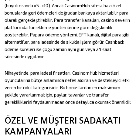
(büyük oranda x5–x10). Ancak CasinomHub sitesi, bazı özel
bonuslarda geri ödemeleri doğrudan bankaya aktarılabilir para
olarak gerçekleştirebilir. Para transfer kanalları, casino severin
platformda fon ekleme yöntemlerine göre değişkenlik
gösterebilir. Papara ödeme yöntemi, EFT kanalı, dijital para gibi
alternatifler, para iadesinde de sıklıkla işlem görür. Cashback
ödeme süreleri ise çoğu zaman aynı gün veya 24 saat
süresinde uygulanır.
Nihayetinde, para iadesi fırsatları, CasinomHub hizmetleri
oyuncularına bütçe anlamında nefes aldıran ve destekleyici etki
veren bir ödül kategorisidir. Bu bonuslardan en maksimum
şekilde yararlanmak için, paylar, tavanlar ve transfer
gerekliliklerini faydalanmadan önce detaylıca okumak önemlidir.
ÖZEL VE MÜŞTERI SADAKATI
KAMPANYALARI