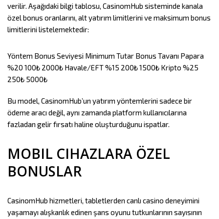
verilir. Aşağıdaki bilgi tablosu, CasinomHub sisteminde kanala
özel bonus oranlarını, alt yatırım limitlerini ve maksimum bonus
limitlerini listelemektedir:
Yöntem Bonus Seviyesi Minimum Tutar Bonus Tavanı Papara
%20 100₺ 2000₺ Havale/EFT %15 200₺ 1500₺ Kripto %25
250₺ 5000₺
Bu model, CasinomHub’un yatırım yöntemlerini sadece bir
ödeme aracı değil, aynı zamanda platform kullanıcılarına
fazladan gelir fırsatı haline oluşturduğunu ispatlar.
MOBIL CIHAZLARA ÖZEL
BONUSLAR
CasinomHub hizmetleri, tabletlerden canlı casino deneyimini
yaşamayı alışkanlık edinen şans oyunu tutkunlarının sayısının