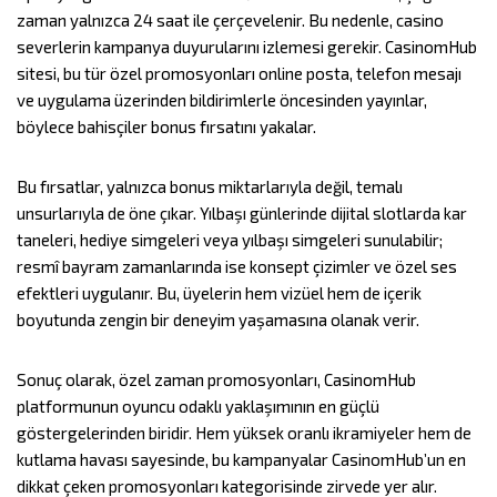
zaman yalnızca 24 saat ile çerçevelenir. Bu nedenle, casino
severlerin kampanya duyurularını izlemesi gerekir. CasinomHub
sitesi, bu tür özel promosyonları online posta, telefon mesajı
ve uygulama üzerinden bildirimlerle öncesinden yayınlar,
böylece bahisçiler bonus fırsatını yakalar.
Bu fırsatlar, yalnızca bonus miktarlarıyla değil, temalı
unsurlarıyla de öne çıkar. Yılbaşı günlerinde dijital slotlarda kar
taneleri, hediye simgeleri veya yılbaşı simgeleri sunulabilir;
resmî bayram zamanlarında ise konsept çizimler ve özel ses
efektleri uygulanır. Bu, üyelerin hem vizüel hem de içerik
boyutunda zengin bir deneyim yaşamasına olanak verir.
Sonuç olarak, özel zaman promosyonları, CasinomHub
platformunun oyuncu odaklı yaklaşımının en güçlü
göstergelerinden biridir. Hem yüksek oranlı ikramiyeler hem de
kutlama havası sayesinde, bu kampanyalar CasinomHub’un en
dikkat çeken promosyonları kategorisinde zirvede yer alır.