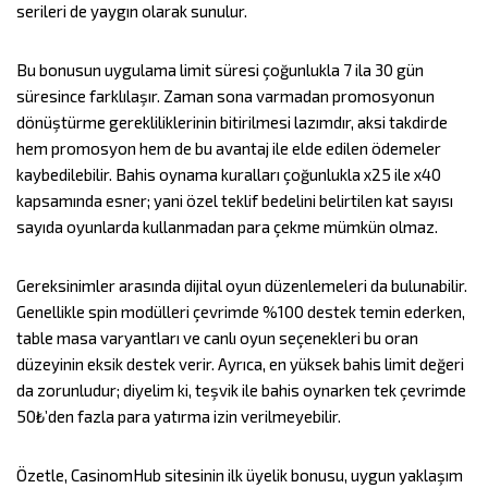
serileri de yaygın olarak sunulur.
Bu bonusun uygulama limit süresi çoğunlukla 7 ila 30 gün
süresince farklılaşır. Zaman sona varmadan promosyonun
dönüştürme gerekliliklerinin bitirilmesi lazımdır, aksi takdirde
hem promosyon hem de bu avantaj ile elde edilen ödemeler
kaybedilebilir. Bahis oynama kuralları çoğunlukla x25 ile x40
kapsamında esner; yani özel teklif bedelini belirtilen kat sayısı
sayıda oyunlarda kullanmadan para çekme mümkün olmaz.
Gereksinimler arasında dijital oyun düzenlemeleri da bulunabilir.
Genellikle spin modülleri çevrimde %100 destek temin ederken,
table masa varyantları ve canlı oyun seçenekleri bu oran
düzeyinin eksik destek verir. Ayrıca, en yüksek bahis limit değeri
da zorunludur; diyelim ki, teşvik ile bahis oynarken tek çevrimde
50₺’den fazla para yatırma izin verilmeyebilir.
Özetle, CasinomHub sitesinin ilk üyelik bonusu, uygun yaklaşım