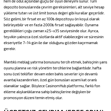
hem de ödül açısından güçlü bir oyun deneyimi sunur. Tüm
depozito bonuslarında çevrim gereksinimleri, alt seviye hesap
yükleme tutarı ve üst limit bonus değeri gibi kurallar geçerlidir.
Söz gelimi, bir fırsat en az 100₺ depozitoyu ön koşul olarak
belirleyebilir ve en fazla 2000₺ fırsat sağlayabilir. Oynama
gereklilikleri çoğu zaman x25–x35 seviyesinde olur. Ayrıca,
teşvikin yalnızca özel slotlarda aktif olabileceğini ve süresinin
ekseriyetle 7–14 gün ile dar olduğunu gözden kaçırmamak
gerekir.
Mantıklı meblağ yatırma bonusunu tercih etmek, bahisçinin şans
oyunu planına ve risk yönetim tercihlerine bağlantılıdır. hafta
sonu özel teklifler devam eden bahis severler için devamlı
avantaj kazandırırken, özel gün bonusları azami kat oranlı
olanaklar sağlar. Böylece CasinomHub platformu, farklı fon
ekleme alışkanlıklarına sahip bahisçilerine değişken bir
promosyon düzeni temin etmiş olur.