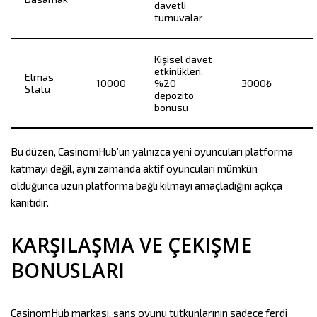
davetli
turnuvalar
Kişisel davet
etkinlikleri,
Elmas
10000
%20
3000₺
Statü
depozito
bonusu
Bu düzen, CasinomHub’un yalnızca yeni oyuncuları platforma
katmayı değil, aynı zamanda aktif oyuncuları mümkün
olduğunca uzun platforma bağlı kılmayı amaçladığını açıkça
kanıtıdır.
KARŞILAŞMA VE ÇEKIŞME
BONUSLARI
CasinomHub markası, şans oyunu tutkunlarının sadece ferdi