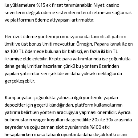
ile yüklemelere %15 ek fırsat tanımlanabilir. Niyet, casino
severlerin değişik ödeme sistemlerini tercih etmesini sağlamak
ve platformun ödeme altyapısını artırmaktır.
Her özel ödeme yöntemi promosyonunda tanımlı alt yatırım
limiti ve üst bonus limiti mevcuttur. Örneğin, Papara kanalı ile en
az 100 TL ödemede bulunan bir bahisçi, en fazla iki bin TL
ikramiye elde edebilir. Kripto para yatırımlarında ise çoğunlukla
daha geniş limitler hazırlanır, çünkü bu yöntem üzerinden
yapılan yatırımlar seri şekilde ve daha yüksek meblağlarda
gerçekleşebilir.
Kampanyalar, çoğunlukla yalnızca ilgili yöntemle yapılan
depozitler için geçerli kılındığından, platform kullanıcılarının
yatırımı belirtilen yöntem aracılığıyla yapması önemlidir. Ayrıca,
bu bonusların wager koşulları da genellikle 20x ile 30x arasında
seyreder ve çoğu zaman slot oyunlarında %100 etki
hesaplanırken masa tabanlı oyunlarda daha düşük katkı oranı