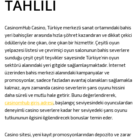
TAHLILI
CasinomHub Casino, Türkiye merkezli sanat ortamındaki bahis
yeri bahisçiler arasında hızla şöhret kazandıran ve dikkat çekici
ödülleriyle öne çıkan, öne çıkan bir hizmettir. Çeşitli oyun
yelpazesi listesi ve çevrimiçi oyun salonunun bahis severlere
sunduğu çeşit çeşit teşvikler sayesinde Türkiye’nin oyun
sektörü alanındaki yeri gitgide sağlamlaşmaktadır. İnternet
üzerinden bahis merkezi alanındaki kampanyalar ve
promosyonlar, sadece fazladan avantaj olanakları sağlamakla
kalmaz, aynı zamanda casino severlerin şans oyunu hissini
daha süreli ve mutlu hale getirir. Bunu değerlendirerek,
casinomhub giriş adresi
, başlangıç seviyesindeki oyunculardan
deneyimli casino severlere kadar her seviyedeki şans oyunu
tutkununun ilgisini ilgilendirecek bonuslar temin eder.
Casino sitesi, yeni kayıt promosyonlarından depozito ve zarar