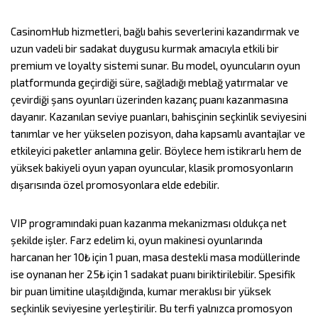
CasinomHub hizmetleri, bağlı bahis severlerini kazandırmak ve
uzun vadeli bir sadakat duygusu kurmak amacıyla etkili bir
premium ve loyalty sistemi sunar. Bu model, oyuncuların oyun
platformunda geçirdiği süre, sağladığı meblağ yatırmalar ve
çevirdiği şans oyunları üzerinden kazanç puanı kazanmasına
dayanır. Kazanılan seviye puanları, bahisçinin seçkinlik seviyesini
tanımlar ve her yükselen pozisyon, daha kapsamlı avantajlar ve
etkileyici paketler anlamına gelir. Böylece hem istikrarlı hem de
yüksek bakiyeli oyun yapan oyuncular, klasik promosyonların
dışarısında özel promosyonlara elde edebilir.
VIP programındaki puan kazanma mekanizması oldukça net
şekilde işler. Farz edelim ki, oyun makinesi oyunlarında
harcanan her 10₺ için 1 puan, masa destekli masa modüllerinde
ise oynanan her 25₺ için 1 sadakat puanı biriktirilebilir. Spesifik
bir puan limitine ulaşıldığında, kumar meraklısı bir yüksek
seçkinlik seviyesine yerleştirilir. Bu terfi yalnızca promosyon