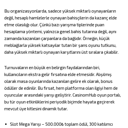
Bu organizasyonlarda, sadece yüksek miktarlı oynayanların
değil, hesaplı hamlelerle oynayan bahisçilerin da kazanç elde
etme olasılığı olur. Çünkü bazı yarışma tiplerinde puan
hesaplama yöntemi, yalnızca genel bahis tutarına değil, aynı
zamanda kazanılan çarpanlara da bağlıdır. Örneğin, küçük
meblağlarla yüksek katsayılar tutan bir şans oyunu tutkunu,
daha yüksek miktarlı oynayan karşıtlarını üst sıralara çıkabilir.
Turnuvaların en büyük en belirgin faydalarından biri,
kullanıcıların ekstra gelir fırsatına elde etmesidir. Alışılmış
olarak masa oyunlarında kazanılan gelire ek olarak, bonus
ödüller de edinilir. Bu fırsat, hem platforma olan ilgiyi hem de
oyuncular arasındaki yarışı geliştirir. CasinomHub oyun portalı,
bu tür oyun etkinliklerini periyodik biçimde hayata geçirerek
mevcut üye kitlesini dinamik tutar.
Slot Mega Yarışı – 500.000₺ toplam ödül, 300 katılımcı