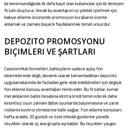
ile benimsendiğinde ilk defa kayıt olan kullanıcılar için ilk deneyim
fırsatı oluşturur. Ancak bu avantajı en iyi şekilde işletmek için,
bakiye ekleme öncesinde promosyon kurallarını özenle
anlamak ve zamanı başarılı faydalanmak temel unsurdur.
DEPOZITO PROMOSYONU
BIÇIMLERI VE ŞARTLARI
CasinomHub hizmetleri, bahisçilerin sadece açılış fon
eklemelerinde değil, devamlı olarak tamamladıkları depozito
uygulamalarında de fazladan gelir elde edebilmeleri için değişik
fon ekleme bonusu avantajları temin eder. Bu fırsatlar, kumar
meraklılarının bahis hesabına ekstra kredi temin ederek daha
kesintisiz oyun zamanı dijital oyunlarda bulunmasına ve zarar
risklerini kontrol etmelerine katkı sağlar. Fon ekleme bonusları;
hafta aralıklı, 30 günlük ve özel etkinlik günlerine yönelik
teşvikler olarak üç ana grupta ayrılabilir. Bu teşvikler yaygın