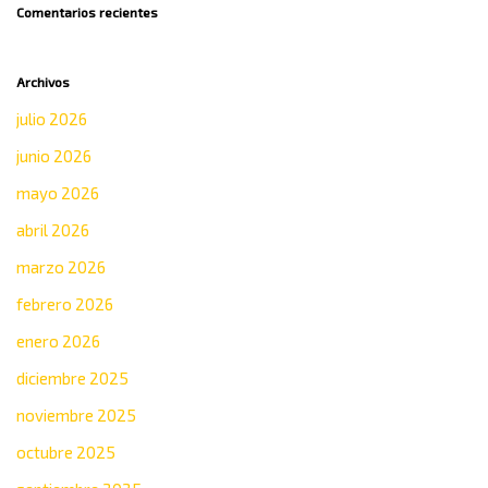
Comentarios recientes
Archivos
julio 2026
junio 2026
mayo 2026
abril 2026
marzo 2026
febrero 2026
enero 2026
diciembre 2025
noviembre 2025
octubre 2025