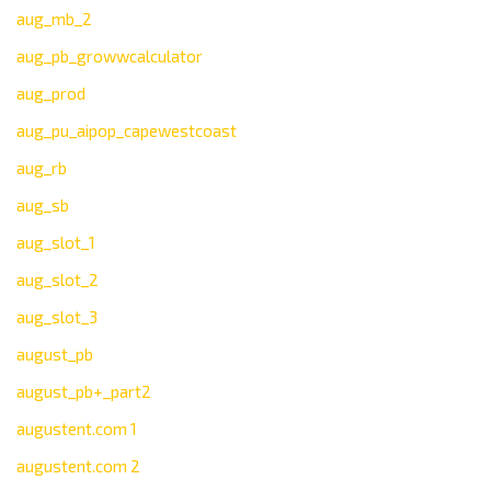
aug_mb_2
aug_pb_growwcalculator
aug_prod
aug_pu_aipop_capewestcoast
aug_rb
aug_sb
aug_slot_1
aug_slot_2
aug_slot_3
august_pb
august_pb+_part2
augustent.com 1
augustent.com 2