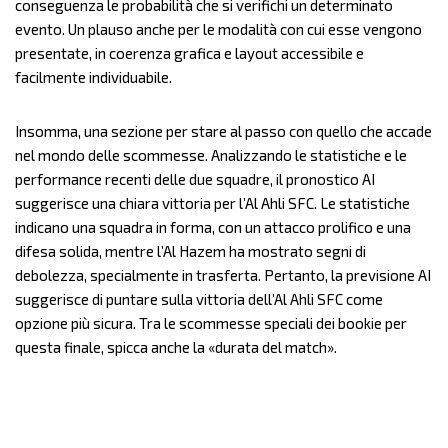
conseguenza le probabilità che si verifichi un determinato
evento. Un plauso anche per le modalità con cui esse vengono
presentate, in coerenza grafica e layout accessibile e
facilmente individuabile.
Insomma, una sezione per stare al passo con quello che accade
nel mondo delle scommesse. Analizzando le statistiche e le
performance recenti delle due squadre, il pronostico AI
suggerisce una chiara vittoria per l’Al Ahli SFC. Le statistiche
indicano una squadra in forma, con un attacco prolifico e una
difesa solida, mentre l’Al Hazem ha mostrato segni di
debolezza, specialmente in trasferta. Pertanto, la previsione AI
suggerisce di puntare sulla vittoria dell’Al Ahli SFC come
opzione più sicura. Tra le scommesse speciali dei bookie per
questa finale, spicca anche la «durata del match».