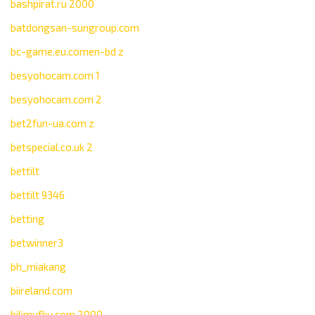
bashpirat.ru 2000
batdongsan-sungroup.com
bc-game.eu.comen-bd z
besyohocam.com 1
besyohocam.com 2
bet2fun-ua.com z
betspecial.co.uk 2
bettilt
bettilt 9346
betting
betwinner3
bh_miakang
biireland.com
bilimufku.com 2000