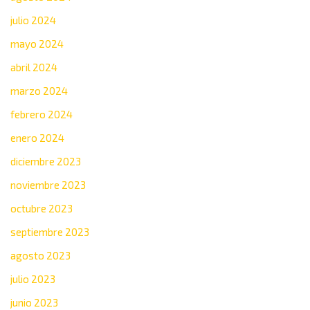
julio 2024
mayo 2024
abril 2024
marzo 2024
febrero 2024
enero 2024
diciembre 2023
noviembre 2023
octubre 2023
septiembre 2023
agosto 2023
julio 2023
junio 2023