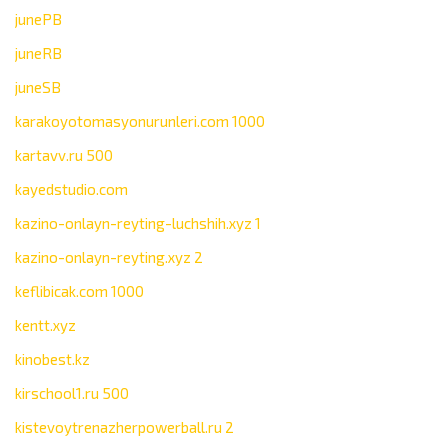
junePB
juneRB
juneSB
karakoyotomasyonurunleri.com 1000
kartavv.ru 500
kayedstudio.com
kazino-onlayn-reyting-luchshih.xyz 1
kazino-onlayn-reyting.xyz 2
keflibicak.com 1000
kentt.xyz
kinobest.kz
kirschool1.ru 500
kistevoytrenazherpowerball.ru 2