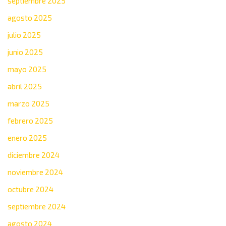
septiembre 2025
agosto 2025
julio 2025
junio 2025
mayo 2025
abril 2025
marzo 2025
febrero 2025
enero 2025
diciembre 2024
noviembre 2024
octubre 2024
septiembre 2024
agosto 2024