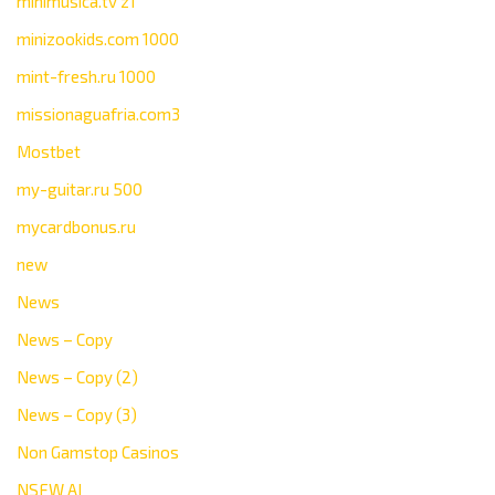
minimusica.tv z1
minizookids.com 1000
mint-fresh.ru 1000
missionaguafria.com3
Mostbet
my-guitar.ru 500
mycardbonus.ru
new
News
News – Copy
News – Copy (2)
News – Copy (3)
Non Gamstop Casinos
NSFW AI