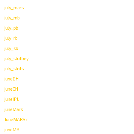
july_mars
july_mb
july_pb
july_rb
july_sb
july_slotbey
july_slots
juneBH
juneCH
juneIPL
juneMars
JuneMARS+
juneMB