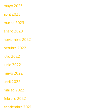
mayo 2023
abril 2023
marzo 2023
enero 2023
noviembre 2022
octubre 2022
julio 2022
junio 2022
mayo 2022
abril 2022
marzo 2022
febrero 2022
septiembre 2021