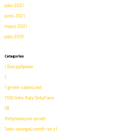
julio 2021
junio 2021
mayo 2021
julio 2019
Categorías
! Без рубрики
1
1 greek-casino.net
1100 links Italy OnlyFans
18
1httpskasyno-pl.net
1win-senegal.comfr-sn z1