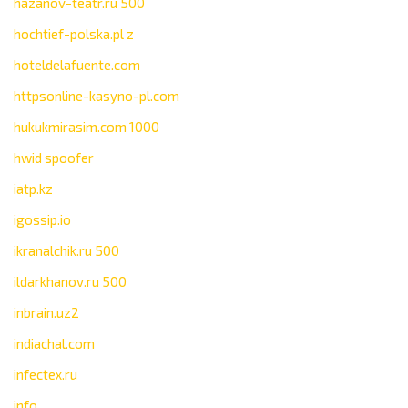
hazanov-teatr.ru 500
hochtief-polska.pl z
hoteldelafuente.com
httpsonline-kasyno-pl.com
hukukmirasim.com 1000
hwid spoofer
iatp.kz
igossip.io
ikranalchik.ru 500
ildarkhanov.ru 500
inbrain.uz2
indiachal.com
infectex.ru
info