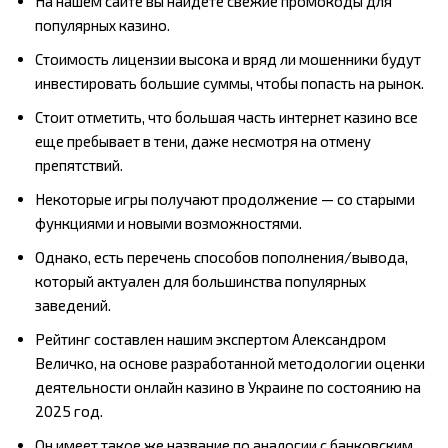
На нашем сайте вы найдёте свежие промокоды для
популярных казино.
Стоимость лицензии высока и вряд ли мошенники будут
инвестировать большие суммы, чтобы попасть на рынок.
Стоит отметить, что большая часть интернет казино все
еще пребывает в тени, даже несмотря на отмену
препятствий.
Некоторые игры получают продолжение — со старыми
функциями и новыми возможностями.
Однако, есть перечень способов пополнения/вывода,
который актуален для большинства популярных
заведений.
Рейтинг составлен нашим экспертом Александром
Величко, на основе разработанной методологии оценки
деятельности онлайн казино в Украине по состоянию на
2025 год.
Он имеет такое же название по аналогии с банковским