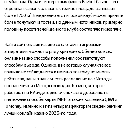
гемблерам. Одна из интересных фишек Favbet Casino – его
огромная, самая большая в столице площадь, занявшая
более 1700 м². Ежедневно этот игровой клуб может принять
более полутысячи гостей. По данным источников, примерно
половину посетителей данного клуба составляют киевляне.
Найти сайт онлайн казино со слотами и игровыми
аппаратами можно по ряду критериев. Обычно во всех
онлайн казино способы пополнения соответствуют
способам вывода. Однако, в некоторых случаях такое
правило не соблюдается и именно поэтому во многих
рейтингах, как и в нашем, есть разделение на «Методы
пополнения» и «Методы вывода». Казино, которые
работают на РУ аудиторию очень часто добавляют в
платежные способы карты МИР, а также кошельки QIWI и
ЮMoney. Именно к этим четырем факторам сведен рейтинг
лучших онлайн казино 2025-го года.