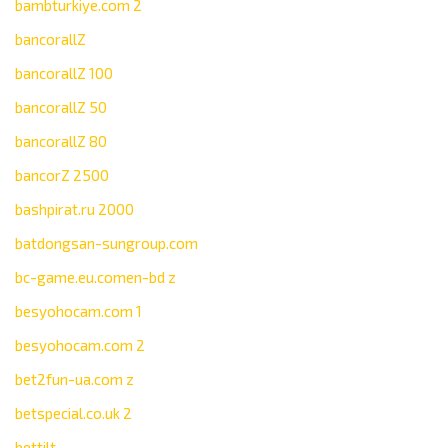
bambturkiye.com 2
bancorallZ
bancorallZ 100
bancorallZ 50
bancorallZ 80
bancorZ 2500
bashpirat.ru 2000
batdongsan-sungroup.com
bc-game.eu.comen-bd z
besyohocam.com 1
besyohocam.com 2
bet2fun-ua.com z
betspecial.co.uk 2
bettilt