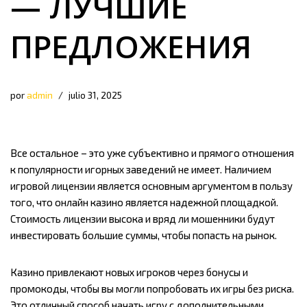
— ЛУЧШИЕ
ПРЕДЛОЖЕНИЯ
por
admin
julio 31, 2025
Все остальное – это уже субъективно и прямого отношения
к популярности игорных заведений не имеет. Наличием
игровой лицензии является основным аргументом в пользу
того, что онлайн казино является надежной площадкой.
Стоимость лицензии высока и вряд ли мошенники будут
инвестировать большие суммы, чтобы попасть на рынок.
Казино привлекают новых игроков через бонусы и
промокоды, чтобы вы могли попробовать их игры без риска.
Это отличный способ начать игру с дополнительными