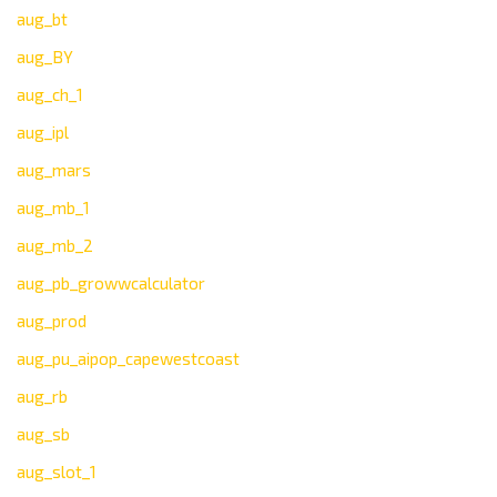
aug_bt
aug_BY
aug_ch_1
aug_ipl
aug_mars
aug_mb_1
aug_mb_2
aug_pb_growwcalculator
aug_prod
aug_pu_aipop_capewestcoast
aug_rb
aug_sb
aug_slot_1