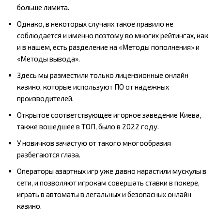
больше лимита.
Однако, в некоторых случаях такое правило не
соблюдается и именно поэтому во многих рейтингах, как
и в нашем, есть разделение на «Методы пополнения» и
«Методы вывода».
Здесь мы разместили только лицензионные онлайн
казино, которые используют ПО от надежных
производителей.
Открытое соответствующее игорное заведение Киева,
также вошедшее в ТОП, было в 2022 году.
У новичков зачастую от такого многообразия
разбегаются глаза.
Операторы азартных игр уже давно нарастили мускулы в
сети, и позволяют игрокам совершать ставки в покере,
играть в автоматы в легальных и безопасных онлайн
казино.