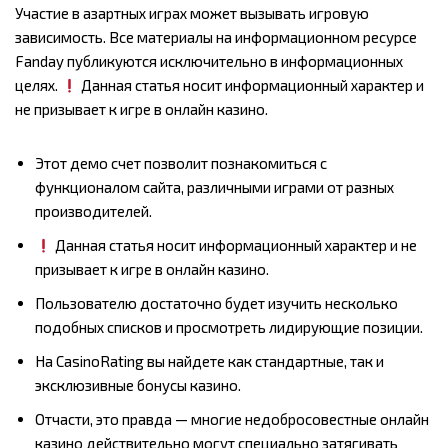
Участие в азартных играх может вызывать игровую
зависимость. Все материалы на информационном ресурсе
Fanday публикуются исключительно в информационных
целях.
Данная статья носит информационный характер и
не призывает к игре в онлайн казино.
Этот демо счет позволит познакомиться с
функционалом сайта, различными играми от разных
производителей.
Данная статья носит информационный характер и не
призывает к игре в онлайн казино.
Пользователю достаточно будет изучить несколько
подобных списков и просмотреть лидирующие позиции.
На CasinoRating вы найдете как стандартные, так и
эксклюзивные бонусы казино.
Отчасти, это правда — многие недобросовестные онлайн
казино действительно могут специально затягивать