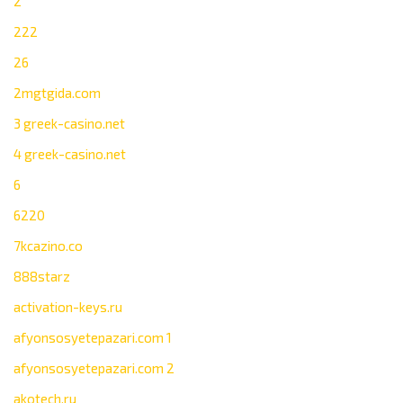
2
222
26
2mgtgida.com
3 greek-casino.net
4 greek-casino.net
6
6220
7kcazino.co
888starz
activation-keys.ru
afyonsosyetepazari.com 1
afyonsosyetepazari.com 2
akotech.ru