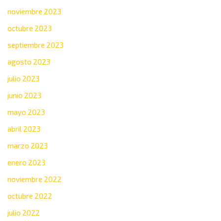
noviembre 2023
octubre 2023
septiembre 2023
agosto 2023
julio 2023
junio 2023
mayo 2023
abril 2023
marzo 2023
enero 2023
noviembre 2022
octubre 2022
julio 2022