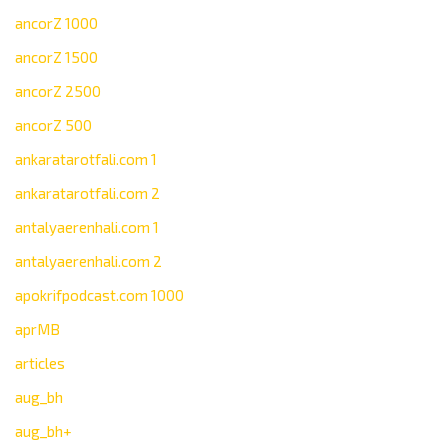
ancorZ 1000
ancorZ 1500
ancorZ 2500
ancorZ 500
ankaratarotfali.com 1
ankaratarotfali.com 2
antalyaerenhali.com 1
antalyaerenhali.com 2
apokrifpodcast.com 1000
aprMB
articles
aug_bh
aug_bh+