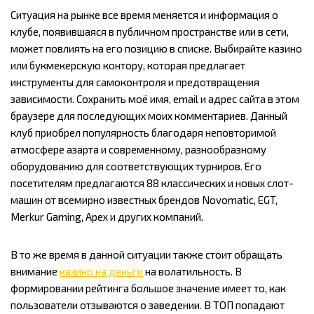
Ситуация на рынке все время меняется и информация о
клубе, появившаяся в публичном пространстве или в сети,
может повлиять на его позицию в списке. Выбирайте казино
или букмекерскую контору, которая предлагает
инструменты для самоконтроля и предотвращения
зависимости. Сохранить моё имя, email и адрес сайта в этом
браузере для последующих моих комментариев. Данный
клуб приобрел популярность благодаря неповторимой
атмосфере азарта и современному, разнообразному
оборудованию для соответствующих турниров. Его
посетителям предлагаются 88 классических и новых слот-
машин от всемирно известных брендов Novomatic, EGT,
Merkur Gaming, Apex и других компаний.
В то же время в данной ситуации также стоит обращать
внимание
казино на деньги
на волатильность. В
формировании рейтинга большое значение имеет то, как
пользователи отзываются о заведении. В ТОП попадают