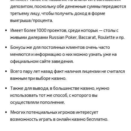
депозитом, поскольку обе денежные суммы передаются
третьему лицу, чтобы получить доход в форме
выигрыша/процента.
Имеет более 1000 проектов, среди которых — столы с
живыми дилерами Russian Poker, Baccarat, Roulette и пр.
Бонусы же для постоянных клиентов очень часто
меняются и информацию о них можно узнать уже на
официальном сайте заведения.
Всего пару лет назад факт наличия лицензии не считался
важным при выборе казино.
Также для вывода, в большинстве казино, нужно
использовать тот же способ, с которого вы
осуществляли пополнение.
Многих потенциальных игроков интересует
возможность играть в онлайн казино бесплатно.