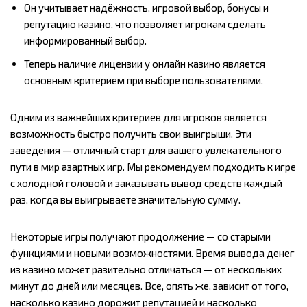
Он учитывает надёжность, игровой выбор, бонусы и
репутацию казино, что позволяет игрокам сделать
информированный выбор.
Теперь наличие лицензии у онлайн казино является
основным критерием при выборе пользователями.
Одним из важнейших критериев для игроков является
возможность быстро получить свои выигрыши. Эти
заведения — отличный старт для вашего увлекательного
пути в мир азартных игр. Мы рекомендуем подходить к игре
с холодной головой и заказывать вывод средств каждый
раз, когда вы выигрываете значительную сумму.
Некоторые игры получают продолжение — со старыми
функциями и новыми возможностями. Время вывода денег
из казино может разительно отличаться — от нескольких
минут до дней или месяцев. Все, опять же, зависит от того,
насколько казино дорожит репутацией и насколько