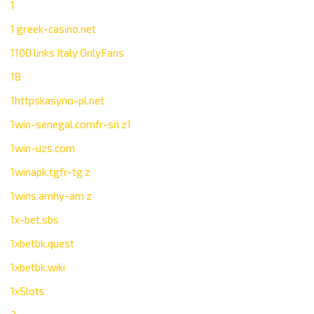
1
1 greek-casino.net
1100 links Italy OnlyFans
18
1httpskasyno-pl.net
1win-senegal.comfr-sn z1
1win-uzs.com
1winapk.tgfr-tg z
1wins.amhy-am z
1x-bet.sbs
1xbetbk.quest
1xbetbk.wiki
1xSlots