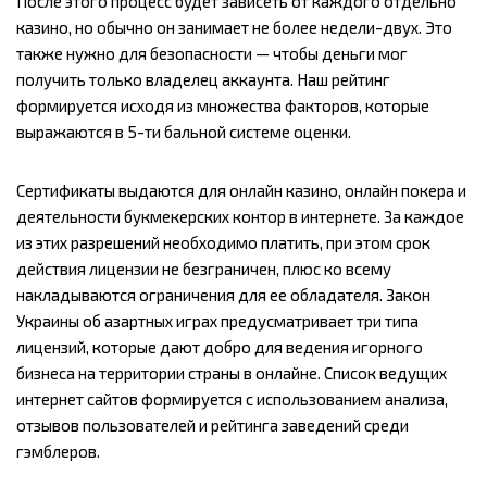
После этого процесс будет зависеть от каждого отдельно
казино, но обычно он занимает не более недели-двух. Это
также нужно для безопасности — чтобы деньги мог
получить только владелец аккаунта. Наш рейтинг
формируется исходя из множества факторов, которые
выражаются в 5-ти бальной системе оценки.
Сертификаты выдаются для онлайн казино, онлайн покера и
деятельности букмекерских контор в интернете. За каждое
из этих разрешений необходимо платить, при этом срок
действия лицензии не безграничен, плюс ко всему
накладываются ограничения для ее обладателя. Закон
Украины об азартных играх предусматривает три типа
лицензий, которые дают добро для ведения игорного
бизнеса на территории страны в онлайне. Список ведущих
интернет сайтов формируется с использованием анализа,
отзывов пользователей и рейтинга заведений среди
гэмблеров.