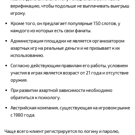
верификацию, чтобы подольше не выплачивать выигрыш
игроку.
Кроме того, он предлагает популярные 150 слотов, у
каждого из которых есть свои фанаты.
Администрация площадки не является организатором
азартных игр на реальные деньги и не призывает к их
использованию.
Согласно действующим правилам его работы, условием
участия в играх является возраст от 21 года и отсутствие
оружия.
При развитии азартной зависимости необходимо
обратиться к психологу.
Австрийская компания, существующая на игровом рынке
с 1980 года.
Чаще всего клиент регистрируется по логину и паролю,