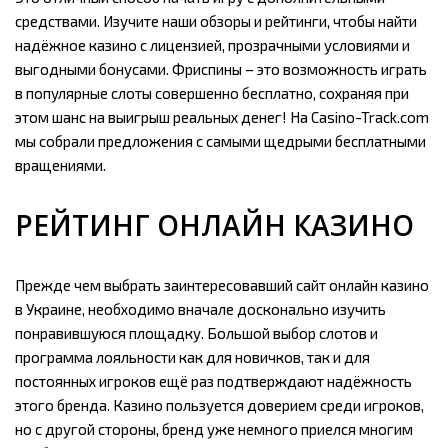
средствами. Изучите наши обзоры и рейтинги, чтобы найти
надёжное казино с лицензией, прозрачными условиями и
выгодными бонусами. Фриспины – это возможность играть
в популярные слоты совершенно бесплатно, сохраняя при
этом шанс на выигрыш реальных денег! На Casino-Track.com
мы собрали предложения с самыми щедрыми бесплатными
вращениями.
РЕЙТИНГ ОНЛАЙН КАЗИНО
Прежде чем выбрать заинтересовавший сайт онлайн казино
в Украине, необходимо вначале досконально изучить
понравившуюся площадку. Большой выбор слотов и
программа лояльности как для новичков, так и для
постоянных игроков ещё раз подтверждают надёжность
этого бренда. Казино пользуется доверием среди игроков,
но с другой стороны, бренд уже немного приелся многим