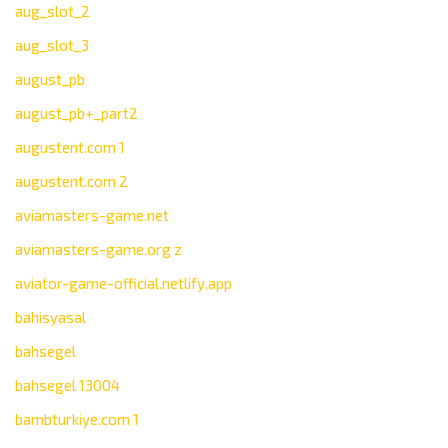
aug_slot_2
aug_slot_3
august_pb
august_pb+_part2
augustent.com 1
augustent.com 2
aviamasters-game.net
aviamasters-game.org z
aviator-game-official.netlify.app
bahisyasal
bahsegel
bahsegel 13004
bambturkiye.com 1