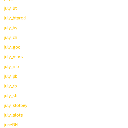
july_bt
july_btprod
july_by
july_ch
july_goo
july_mars
july_mb
july_pb
july_rb
july_sb
july_slotbey
july_slots
juneBH