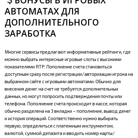
БОНУСЫ В ИГРОВЫХ
АВТОМАТАХ ДЛЯ
ДОПОЛНИТЕЛЬНОГО
ЗАРАБОТКА
Многие сервисы предлагают информативные рейтинги, где
можно выбрать интересные игровые слоты с высокими
показателями RTP. Пополнение счета становиться
доступным сразу после регистрации/авторизации игрока на
выбранном сайте с игровыми автоматами. Обычно для
внесения денег на счет не требуется дополнительных
данных, но могут попросить подтверждения почты или
телефона. Пополнение счета происходит в кассе, которая
обычно разделена на 3 вкладки – пополнение, вывод денег
и история операций. Соответственно нужно выбирать
первую, определиться с платежным инструментом,
валютой, суммой депазита и вводить номер карты/