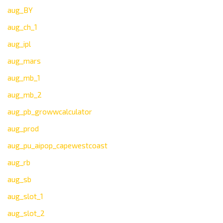
aug_BY
aug_ch_1
aug_ipl
aug_mars
aug_mb_1
aug_mb_2
aug_pb_growwcalculator
aug_prod
aug_pu_aipop_capewestcoast
aug_rb
aug_sb
aug_slot_1
aug_slot_2