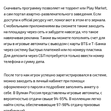
Скачивать программу позволяет не торрент или Play Market,
а сам портал азартно-развлекательного заведения. Если
доступа к official ресурсу нет, помогают в этом его зеркала.
С мобильными приложениями вы сможете также заходить
на площадку через сеть и забудете навсегда, что такое
навязчивая реклама. Также вы можете пополнять счет для
игры в игровые автоматы с выводом с карты ВТБ и Т-Банка
через систему быстрых платежей или по номеру пластика.
Для депозита через СБП потребуется только ввести номер
телефона и сумму депа.
После того как игрок успешно зарегистрировался в системе,
можно заходить в личный кабинет при помощи
оформленного пароля и подробнее заполнять анкету о
себе. В Вулкан Россия представлены игровые автоматы, с
вероятностью отдачи свыше 94-95%. В коллекции легко
найти слоты, обеспечивающие 97-98% отдачу призовых
комбинаций.