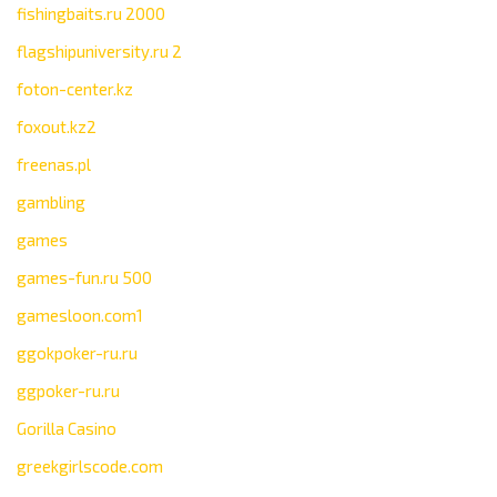
fishingbaits.ru 2000
flagshipuniversity.ru 2
foton-center.kz
foxout.kz2
freenas.pl
gambling
games
games-fun.ru 500
gamesloon.com1
ggokpoker-ru.ru
ggpoker-ru.ru
Gorilla Casino
greekgirlscode.com