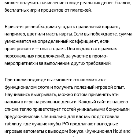
может получить начисление в виде реальных денег, баллов,
бесплатных игр и процентов от платежей.
В риск-игре необходимо угадать правильный вариант,
например, цвет или масть карты. Если вы побеждаете, сумма
умножается на определенный коэффициент, если
проигрываете — она сгорает. Они выдаются в рамках
персональных предложений, за участие в промо-
мероприятиях и за выполнение других требований.
При таком подходе вы сможете ознакомиться с
функционалом слота и получить полезный игровой опыт.
Научившись выигрывать, можно потом применять эти
навыки в игре на реальные деньги. Каждый сайт из нашего
списка тепло приветствует гостей уникальными бонусными
предложениями. Специально для вас мы подготовили
таблицу, где лучшие клубы РФ предлагают выгодные
игровые автоматы с выводом бонуса. Функционал Hold and