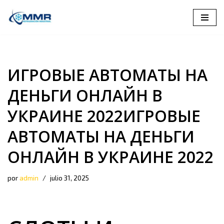
Saltar
al
contenido
ИГРОВЫЕ АВТОМАТЫ НА
ДЕНЬГИ ОНЛАЙН В
УКРАИНЕ 2022ИГРОВЫЕ
АВТОМАТЫ НА ДЕНЬГИ
ОНЛАЙН В УКРАИНЕ 2022
por
admin
julio 31, 2025