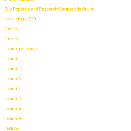
Buy Peptides and Research Compounds Online
cartainfo.ru 500
Casino
Casino
casino-pinco.xyz
casino1
casino1-1
casino10
casino11
casino17
casino18
casino19
casino2