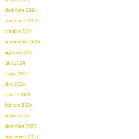
diciembre 2024
noviembre 2024
octubre 2024
septiembre 2024
agosto 2024
julio 2024
mayo 2024
abril 2024
marzo 2024
febrero 2024
enero 2024
diciembre 2023
noviembre 2023