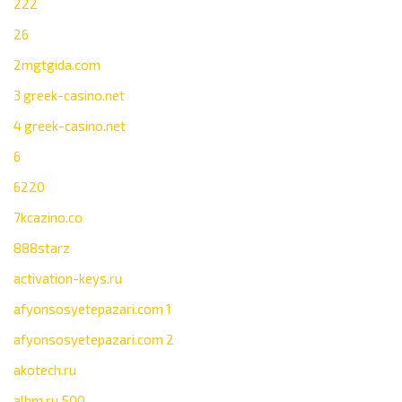
222
26
2mgtgida.com
3 greek-casino.net
4 greek-casino.net
6
6220
7kcazino.co
888starz
activation-keys.ru
afyonsosyetepazari.com 1
afyonsosyetepazari.com 2
akotech.ru
alhm.ru 500