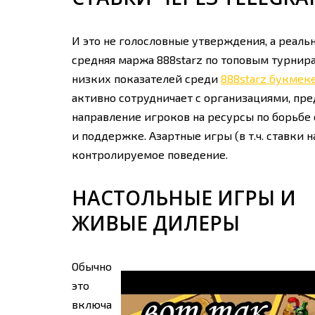
И это не голословные утверждения, а реаль
средняя маржа 888starz по топовым турнира
низких показателей среди
888starz букмек
активно сотрудничает с организациями, пр
направление игроков на ресурсы по борьбе 
и поддержке. Азартные игры (в т.ч. ставки 
контролируемое поведение.
НАСТОЛЬНЫЕ ИГРЫ И
ЖИВЫЕ ДИЛЕРЫ
Обычно
это
включа