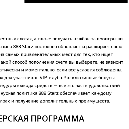
естных слотах, а также получать кэшбэк за проигрыши,
азино 888 Starz постоянно обновляет и расширяет свою
из самых привлекательных мест для тех, кто ищет
акой способ пополнения счета вы выберете, не зависит
матически и моментально, если все условия соблюдены.
 для участников VIP-клуба. Эксклюзивные бонусы,
едуры вывода средств — все это часть удовольствий
онусная политика 888 Starz обеспечивает каждому
играх и получение дополнительных преимуществ.
НЕРСКАЯ ПРОГРАММА