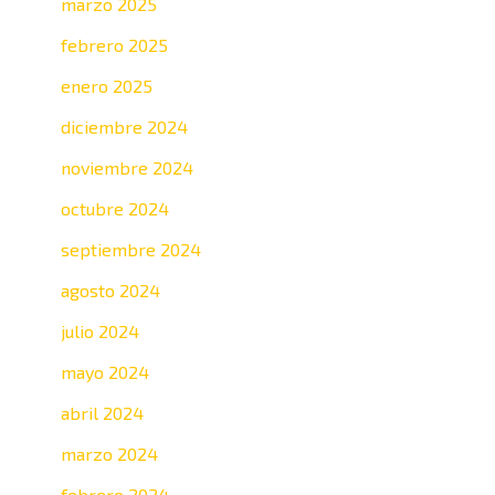
marzo 2025
febrero 2025
enero 2025
diciembre 2024
noviembre 2024
octubre 2024
septiembre 2024
agosto 2024
julio 2024
mayo 2024
abril 2024
marzo 2024
febrero 2024