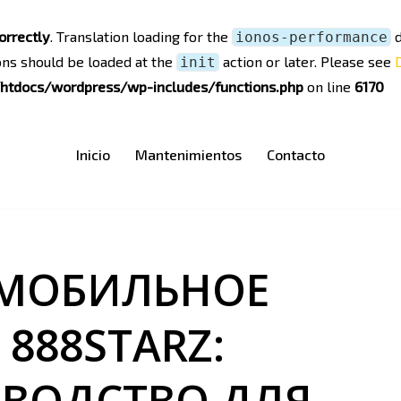
orrectly
. Translation loading for the
d
ionos-performance
ons should be loaded at the
action or later. Please see
init
tdocs/wordpress/wp-includes/functions.php
on line
6170
Inicio
Mantenimientos
Contacto
 МОБИЛЬНОЕ
888STARZ:
ОВОДСТВО ДЛЯ