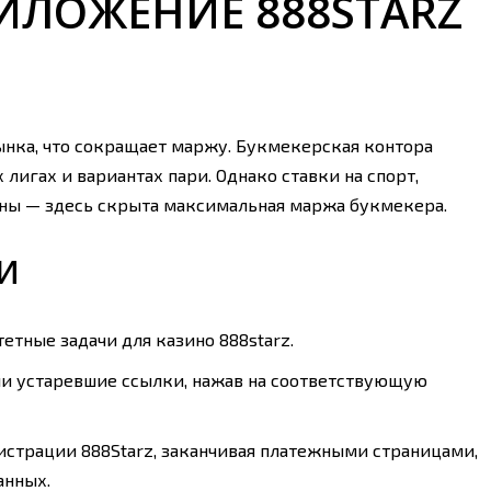
РИЛОЖЕНИЕ 888STARZ
нка, что сокращает маржу. Букмекерская контора
лигах и вариантах пари. Однако ставки на спорт,
дны — здесь скрыта максимальная маржа букмекера.
И
етные задачи для казино 888starz.
и устаревшие ссылки, нажав на соответствующую
истрации 888Starz, заканчивая платежными страницами,
анных.