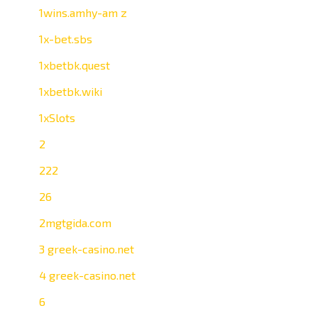
1wins.amhy-am z
1x-bet.sbs
1xbetbk.quest
1xbetbk.wiki
1xSlots
2
222
26
2mgtgida.com
3 greek-casino.net
4 greek-casino.net
6