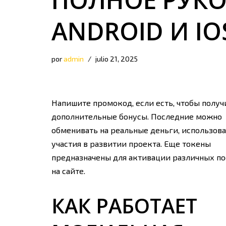
ANDROID И IO
por
admin
julio 21, 2025
Напишите промокод, если есть, чтобы получ
дополнительные бонусы. Последние можно
обменивать на реальные деньги, использова
участия в развитии проекта. Еще токены
предназначены для активации различных п
на сайте.
КАК РАБОТАЕТ