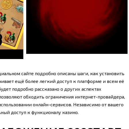
ициальном сайте подробно описаны шаги, как установить
чивает ещё более легкий доступ к платформе и всем её
удет подробно рассказано о других аспектах
 позволяют обходить ограничения интернет-провайдера,
использовании онлайн-сервисов. Независимо от вашего
ьный доступ к функционалу казино.