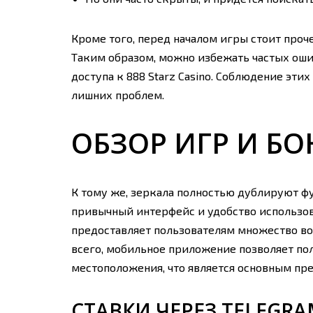
Кроме того, перед началом игры стоит проч
Таким образом, можно избежать частых оши
доступа к 888 Starz Casino. Соблюдение эти
лишних проблем.
ОБЗОР ИГР И БО
К тому же, зеркала полностью дублируют фу
привычный интерфейс и удобство использов
предоставляет пользователям множество в
всего, мобильное приложение позволяет по
местоположения, что является основным пр
СТАВКИ ЧЕРЕЗ TELEGRAM