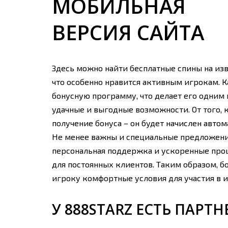
МОБИЛЬНАЯ
ВЕРСИЯ САЙТА
Здесь можно найти бесплатные спины на изв
что особенно нравится активным игрокам. К
бонусную программу, что делает его одним 
удачные и выгодные возможности. От того, к
получение бонуса – он будет начислен авто
Не менее важны и специальные предложения
персональная поддержка и ускоренные проц
для постоянных клиентов. Таким образом, б
игроку комфортные условия для участия в 
У 888STARZ ЕСТЬ ПАРТ