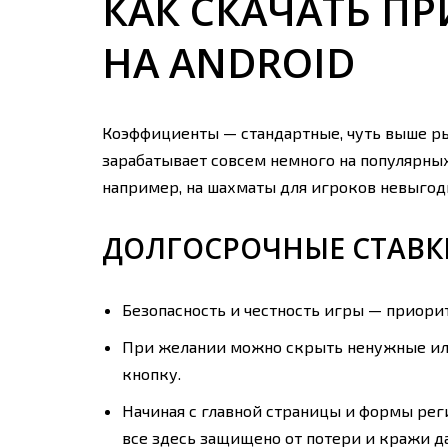
КАК СКАЧАТЬ П
НА ANDROID
Коэффициенты — стандартные, чуть выше ры
зарабатывает совсем немного на популярных 
например, на шахматы для игроков невыго
ДОЛГОСРОЧНЫЕ СТАВК
Безопасность и честность игры — приорит
При желании можно скрыть ненужные ил
кнопку.
Начиная с главной страницы и формы рег
все здесь защищено от потери и кражи д