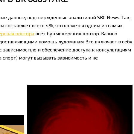
ные данные, подтверждённые аналитикой SBC News. Так,
м составляет всего 4%, что является одним из самых
ерская контора
всех букмекерских контор. Казино
едоставляющими помощь лудоманам. Это включает в себя
с зависимостью и обеспечение доступа к консультациям
на спорт) могут вызывать зависимость и не