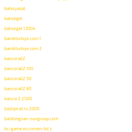
bahisyasal
bahsegel
bahsegel 13004
bambturkiye.com 1
bambturkiye.com 2
bancorallZ
bancorallZ 100
bancorallZ 50
bancorallZ 80
bancorZ 2500
bashpirat.ru 2000
batdongsan-sungroup.com
bc-game.eu.comen-bd z