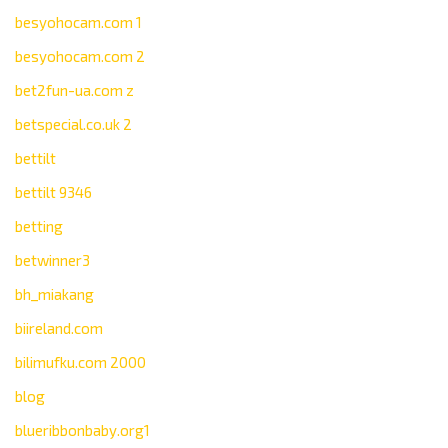
besyohocam.com 1
besyohocam.com 2
bet2fun-ua.com z
betspecial.co.uk 2
bettilt
bettilt 9346
betting
betwinner3
bh_miakang
biireland.com
bilimufku.com 2000
blog
blueribbonbaby.org1