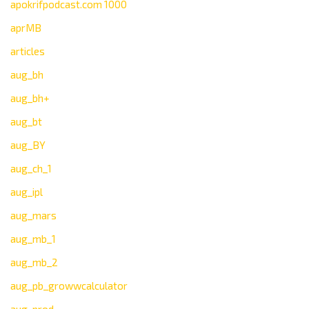
apokrifpodcast.com 1000
aprMB
articles
aug_bh
aug_bh+
aug_bt
aug_BY
aug_ch_1
aug_ipl
aug_mars
aug_mb_1
aug_mb_2
aug_pb_growwcalculator