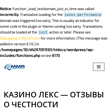
Notice
: Function _load_textdomain_just_in_time was called
incorrectly
. Translation loading for the
ionos-performance
domain was triggered too early. This is usually an indicator for
some code in the plugin or theme running too early. Translations
should be loaded at the
action or later. Please see
init
Debugging in WordPress
for more information. (This message was
added in version 6.7.0.) in
/homepages/30/d4297051593/htdocs/wordpress/wp-
includes/functions.php
on line
6170
Saltar
al
contenido
КАЗИНО ЛЕКС — ОТЗЫВЫ
О ЧЕСТНОСТИ