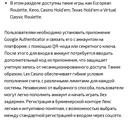
В этом разделе доступны такие игры, как European
Roulette, Keno, Casino Hold’em, Texas Hold’em и Virtual
Classic Roulette.
Пользователям необходимо установить приложение
Google Authenticator и связать его с аккаунтом на
платформе, с помощью QR-кода или секретного ключа.
После этого для входа в аккаунт потребуется вводить
дополнительный код из приложения, что защищает
учетную запись от несанкционированного доступа. Таким
образом, Lex Casino обеспечивает гибкие условия
пополнения счета, с различными лимитами для каждой
системы. Независимо от выбранного способа, пользователи
могут легко пополнить аккаунт и начать играть без
задержек. Регистрация в букмекерской конторе Лекс
легкая и интуитивно понятная, с возможностью выбрать
между стандартной регистрацией и входом через соцсети.