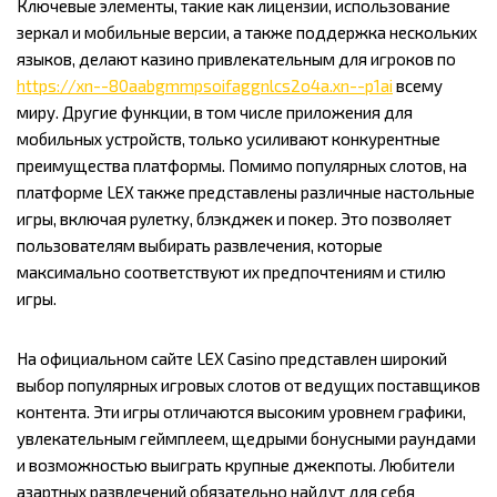
Ключевые элементы, такие как лицензии, использование
зеркал и мобильные версии, а также поддержка нескольких
языков, делают казино привлекательным для игроков по
https://xn--80aabgmmpsoifaggnlcs2o4a.xn--p1ai
всему
миру. Другие функции, в том числе приложения для
мобильных устройств, только усиливают конкурентные
преимущества платформы. Помимо популярных слотов, на
платформе LEX также представлены различные настольные
игры, включая рулетку, блэкджек и покер. Это позволяет
пользователям выбирать развлечения, которые
максимально соответствуют их предпочтениям и стилю
игры.
На официальном сайте LEX Casino представлен широкий
выбор популярных игровых слотов от ведущих поставщиков
контента. Эти игры отличаются высоким уровнем графики,
увлекательным геймплеем, щедрыми бонусными раундами
и возможностью выиграть крупные джекпоты. Любители
азартных развлечений обязательно найдут для себя