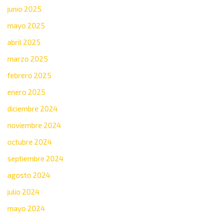
junio 2025
mayo 2025
abril 2025
marzo 2025
febrero 2025
enero 2025
diciembre 2024
noviembre 2024
octubre 2024
septiembre 2024
agosto 2024
julio 2024
mayo 2024