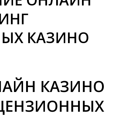
ИНГ
ЫХ КАЗИНО
АЙН КАЗИНО
ЦЕНЗИОННЫХ