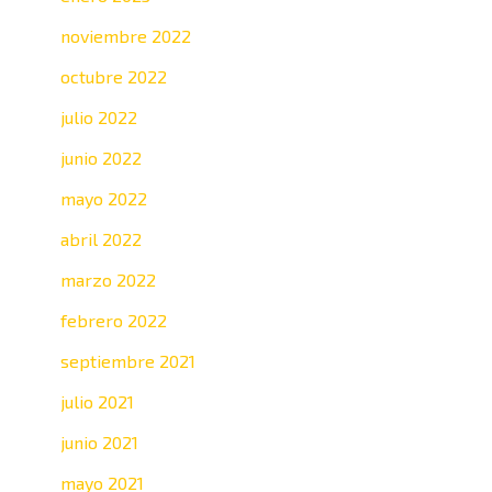
noviembre 2022
octubre 2022
julio 2022
junio 2022
mayo 2022
abril 2022
marzo 2022
febrero 2022
septiembre 2021
julio 2021
junio 2021
mayo 2021