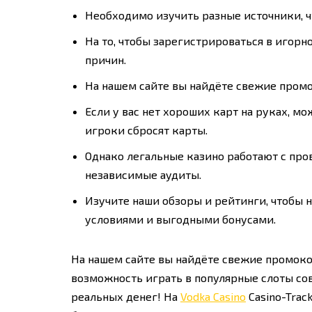
Необходимо изучить разные источники, ч
На то, чтобы зарегистрироваться в игор
причин.
На нашем сайте вы найдёте свежие промо
Если у вас нет хороших карт на руках, мо
игроки сбросят карты.
Однако легальные казино работают с про
независимые аудиты.
Изучите наши обзоры и рейтинги, чтобы 
условиями и выгодными бонусами.
На нашем сайте вы найдёте свежие промоко
возможность играть в популярные слоты со
реальных денег! На
Vodka Casino
Casino-Tra