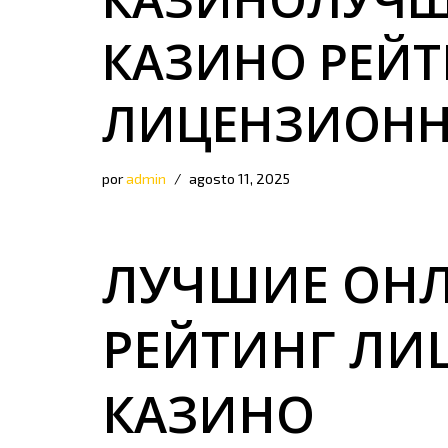
КАЗИНО РЕЙТ
ЛИЦЕНЗИОНН
por
admin
agosto 11, 2025
ЛУЧШИЕ ОНЛ
РЕЙТИНГ ЛИ
КАЗИНО