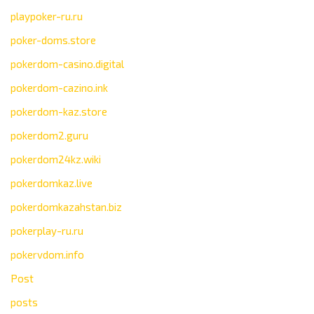
playpoker-ru.ru
poker-doms.store
pokerdom-casino.digital
pokerdom-cazino.ink
pokerdom-kaz.store
pokerdom2.guru
pokerdom24kz.wiki
pokerdomkaz.live
pokerdomkazahstan.biz
pokerplay-ru.ru
pokervdom.info
Post
posts