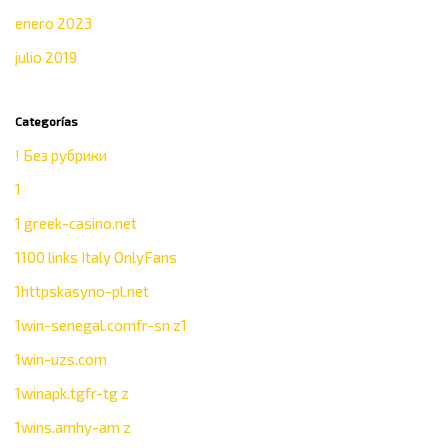
enero 2023
julio 2019
Categorías
! Без рубрики
1
1 greek-casino.net
1100 links Italy OnlyFans
1httpskasyno-pl.net
1win-senegal.comfr-sn z1
1win-uzs.com
1winapk.tgfr-tg z
1wins.amhy-am z