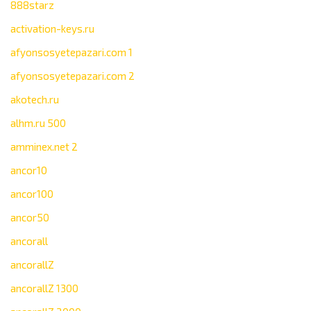
888starz
activation-keys.ru
afyonsosyetepazari.com 1
afyonsosyetepazari.com 2
akotech.ru
alhm.ru 500
amminex.net 2
ancor10
ancor100
ancor50
ancorall
ancorallZ
ancorallZ 1300