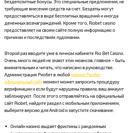
бездепозитные бонусы. Это специальные предложения, не
требующие внесения средств на счет. Бездепы могут
предоставляться в виде бесплатных вращений и иногда
денежных вознаграждений. Кроме того, Riobet casino
предоставляет на своем сайте полную информацию о
причинах и последствиях лудомании.
Второй раз вводите уже в личном кабинете Rio Bet Casino.
Очень много людей не знают этих нюансов, главное – быть
внимательным и читать, что написано в руководстве.
Администрация Риобет в любой
казино Риобет
официальный сайт
момент может запросить процедуру
верификации и если будут нарушены правила, ваш аккаунт
заблокируют. После этого отправляйтесь на официальный
сайт Riobet, найдите раздел с мобильным приложением,
выберите версию для Android и запустите скачивание.
Онлайн казино выдает фриспины с рандомным