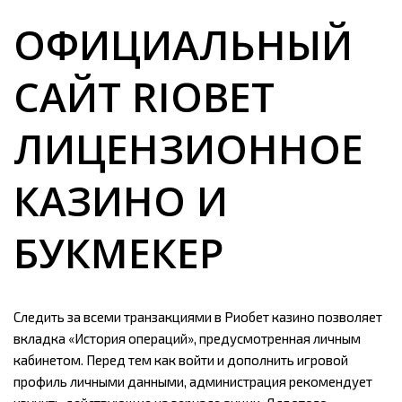
ОФИЦИАЛЬНЫЙ
САЙТ RIOBET
ЛИЦЕНЗИОННОЕ
КАЗИНО И
БУКМЕКЕР
Следить за всеми транзакциями в Риобет казино позволяет
вкладка «История операций», предусмотренная личным
кабинетом. Перед тем как войти и дополнить игровой
профиль личными данными, администрация рекомендует