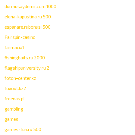
durmusaydemir.com 1000
elena-kapustina.ru 500
espanare.rubonusi 500
Fairspin-casino
farmacia1
fishingbaits.ru 2000
flagshipuniversity.ru 2
foton-center.kz
foxout.kz2
freenas.pl
gambling
games
games-fun.ru 500