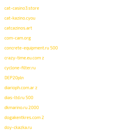
cat-casino3.store
cat-kazino.cyou
catcazinos.art
com-cam.org
concrete-equipment.ru 500
crazy-time.eu.com z
cyclone-filter.ru
DEP20pln
diarioph.com.ar z
dias-ltd.ru 500
dkmarino.ru 2000
dogakentkres.com 2
doy-ckazka.ru