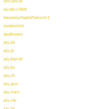
ism.com.ua
isu-pb.ru 1000
italyanmutfagihaftasi.com 2
iuslaboris.kz
jaya9casino
july_bh
july_bt
july_btprod
july_by
july_ch
july_goo
july_mars
july_mb
july_pb