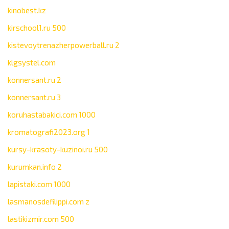
kinobest.kz
kirschool1.ru 500
kistevoytrenazherpowerball.ru 2
klgsystel.com
konnersant.ru 2
konnersant.ru 3
koruhastabakici.com 1000
kromatografi2023.org 1
kursy-krasoty-kuzinoi.ru 500
kurumkan.info 2
lapistaki.com 1000
lasmanosdefilippi.com z
lastikizmir.com 500