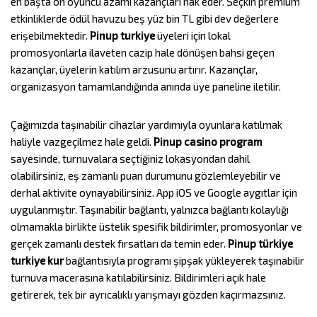
en başta on oyuncu azami kazançları hak eder. Seçkin premium
etkinliklerde ödül havuzu beş yüz bin TL gibi dev değerlere
erişebilmektedir.
Pinup turkiye
üyeleri için lokal
promosyonlarla ilaveten cazip hale dönüşen bahsi geçen
kazançlar, üyelerin katılım arzusunu artırır. Kazançlar,
organizasyon tamamlandığında anında üye paneline iletilir.
Çağımızda taşınabilir cihazlar yardımıyla oyunlara katılmak
haliyle vazgeçilmez hale geldi.
Pinup casino program
sayesinde, turnuvalara seçtiğiniz lokasyondan dahil
olabilirsiniz, eş zamanlı puan durumunu gözlemleyebilir ve
derhal aktivite oynayabilirsiniz. App iOS ve Google aygıtlar için
uygulanmıştır. Taşınabilir bağlantı, yalnızca bağlantı kolaylığı
olmamakla birlikte üstelik spesifik bildirimler, promosyonlar ve
gerçek zamanlı destek fırsatları da temin eder.
Pinup türkiye
turkiye kur
bağlantısıyla programı şipşak yükleyerek taşınabilir
turnuva macerasına katılabilirsiniz. Bildirimleri açık hale
getirerek, tek bir ayrıcalıklı yarışmayı gözden kaçırmazsınız.