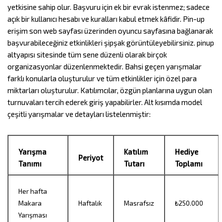
yetkisine sahip olur. Başvuru için ek bir evrak istenmez; sadece
açık bir kullanıcı hesabı ve kuralları kabul etmek kâfidir. Pin-up
erişim son web sayfası üzerinden oyuncu sayfasına bağlanarak
başvurabileceğiniz etkinlikleri şipşak görüntüleyebilirsiniz. pinup
altyapısı sitesinde tüm sene düzenli olarak birçok
organizasyonlar düzenlenmektedir. Bahsi geçen yarışmalar
farklı konularla oluşturulur ve tüm etkinlikler için özel para
miktarları oluşturulur. Katılımcılar, özgün planlarına uygun olan
turnuvaları tercih ederek giriş yapabilirler. Alt kısımda model
çeşitli yarışmalar ve detayları listelenmiştir:
Yarışma
Katılım
Hediye
Periyot
Tanımı
Tutarı
Toplamı
Her hafta
Makara
Haftalık
Masrafsız
₺250.000
Yarışması