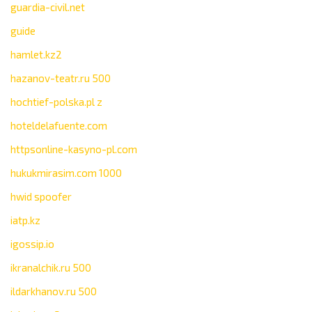
guardia-civil.net
guide
hamlet.kz2
hazanov-teatr.ru 500
hochtief-polska.pl z
hoteldelafuente.com
httpsonline-kasyno-pl.com
hukukmirasim.com 1000
hwid spoofer
iatp.kz
igossip.io
ikranalchik.ru 500
ildarkhanov.ru 500