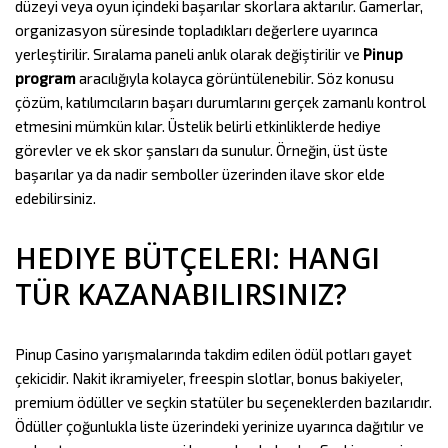
düzeyi veya oyun içindeki başarılar skorlara aktarılır. Gamerlar,
organizasyon süresinde topladıkları değerlere uyarınca
yerleştirilir. Sıralama paneli anlık olarak değiştirilir ve
Pinup
program
aracılığıyla kolayca görüntülenebilir. Söz konusu
çözüm, katılımcıların başarı durumlarını gerçek zamanlı kontrol
etmesini mümkün kılar. Üstelik belirli etkinliklerde hediye
görevler ve ek skor şansları da sunulur. Örneğin, üst üste
başarılar ya da nadir semboller üzerinden ilave skor elde
edebilirsiniz.
HEDIYE BÜTÇELERI: HANGI
TÜR KAZANABILIRSINIZ?
Pinup Casino yarışmalarında takdim edilen ödül potları gayet
çekicidir. Nakit ikramiyeler, freespin slotlar, bonus bakiyeler,
premium ödüller ve seçkin statüler bu seçeneklerden bazılarıdır.
Ödüller çoğunlukla liste üzerindeki yerinize uyarınca dağıtılır ve