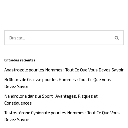
Entradas recientes
Anastrozole pour les Hommes : Tout Ce Que Vous Devez Savoir
Brûleurs de Graisse pour les Hommes : Tout Ce Que Vous
Devez Savoir
Nandrolone dans le Sport : Avantages, Risques et
Conséquences
Testostérone Cypionate pour les Hommes : Tout Ce Que Vous
Devez Savoir