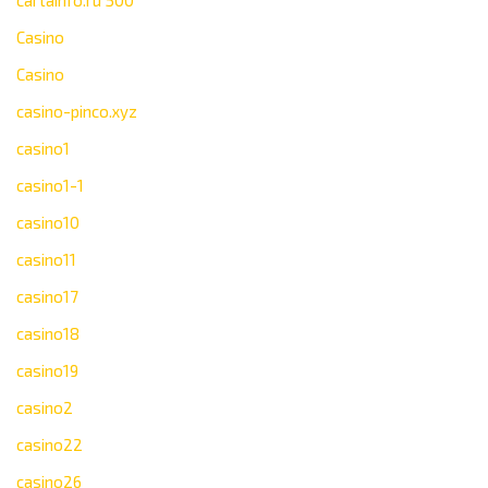
cartainfo.ru 500
Casino
Casino
casino-pinco.xyz
casino1
casino1-1
casino10
casino11
casino17
casino18
casino19
casino2
casino22
casino26