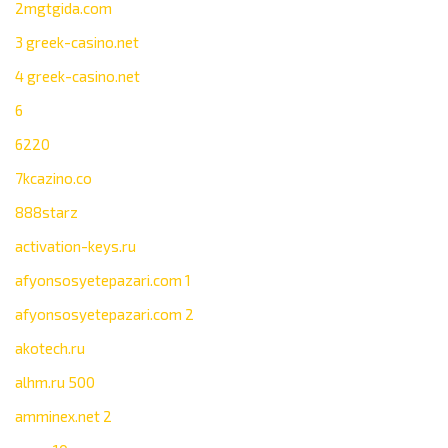
2mgtgida.com
3 greek-casino.net
4 greek-casino.net
6
6220
7kcazino.co
888starz
activation-keys.ru
afyonsosyetepazari.com 1
afyonsosyetepazari.com 2
akotech.ru
alhm.ru 500
amminex.net 2