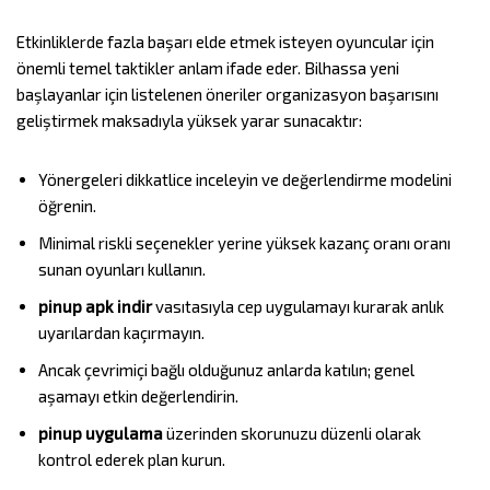
Etkinliklerde fazla başarı elde etmek isteyen oyuncular için
önemli temel taktikler anlam ifade eder. Bilhassa yeni
başlayanlar için listelenen öneriler organizasyon başarısını
geliştirmek maksadıyla yüksek yarar sunacaktır:
Yönergeleri dikkatlice inceleyin ve değerlendirme modelini
öğrenin.
Minimal riskli seçenekler yerine yüksek kazanç oranı oranı
sunan oyunları kullanın.
pinup apk indir
vasıtasıyla cep uygulamayı kurarak anlık
uyarılardan kaçırmayın.
Ancak çevrimiçi bağlı olduğunuz anlarda katılın; genel
aşamayı etkin değerlendirin.
pinup uygulama
üzerinden skorunuzu düzenli olarak
kontrol ederek plan kurun.