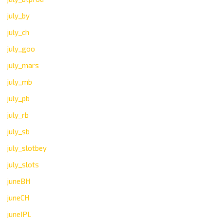
july_by
july_ch
july_goo
july_mars
july_mb
july_pb
july_rb
july_sb
july_slotbey
july_slots
juneBH
juneCH
juneIPL