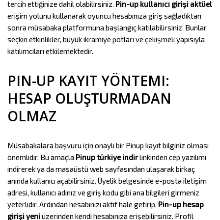
tercih ettiğinize dahil olabilirsiniz.
Pin-up kullanıcı girişi aktüel
erişim yolunu kullanarak oyuncu hesabınıza giriş sağladıktan
sonra müsabaka platformuna başlangıç katılabilirsiniz. Bunlar
seçkin etkinlikler, büyük ikramiye potları ve çekişmeli yapısıyla
katılımcıları etkilemektedir.
PIN-UP KAYIT YÖNTEMI:
HESAP OLUŞTURMADAN
OLMAZ
Müsabakalara başvuru için onaylı bir Pinup kayıt bilginiz olması
önemlidir. Bu amaçla
Pinup türkiye indir
linkinden cep yazılımı
indirerek ya da masaüstü web sayfasından ulaşarak birkaç
anında kullanıcı açabilirsiniz. Üyelik belgesinde e-posta iletişim
adresi, kullanıcı adınız ve giriş kodu gibi ana bilgileri girmeniz
yeterlidir. Ardından hesabınızı aktif hale getirip,
Pin-up hesap
girişi yeni
üzerinden kendi hesabınıza erişebilirsiniz. Profil