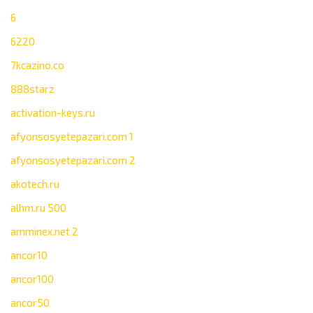
6
6220
7kcazino.co
888starz
activation-keys.ru
afyonsosyetepazari.com 1
afyonsosyetepazari.com 2
akotech.ru
alhm.ru 500
amminex.net 2
ancor10
ancor100
ancor50