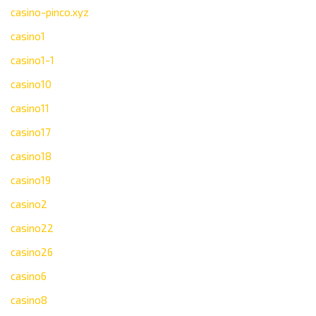
casino-pinco.xyz
casino1
casino1-1
casino10
casino11
casino17
casino18
casino19
casino2
casino22
casino26
casino6
casino8