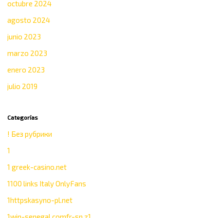
octubre 2024
agosto 2024
junio 2023
marzo 2023
enero 2023
julio 2019
Categorías
! Без рубрики
1
1 greek-casino.net
1100 links Italy OnlyFans
1httpskasyno-pl.net
1win-senegal.comfr-sn z1