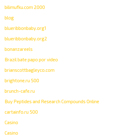
bilimufku.com 2000
blog
blueribbonbaby.org1
blueribbonbaby.org2
bonanzareels
Brazil bate papo por video
brianscottbagleyco.com
brightone.ru 500
brunch-cafe.ru
Buy Peptides and Research Compounds Online
cartainfo.ru 500
Casino
Casino