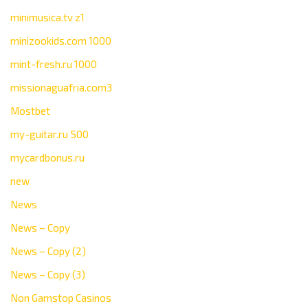
minimusica.tv z1
minizookids.com 1000
mint-fresh.ru 1000
missionaguafria.com3
Mostbet
my-guitar.ru 500
mycardbonus.ru
new
News
News – Copy
News – Copy (2)
News – Copy (3)
Non Gamstop Casinos