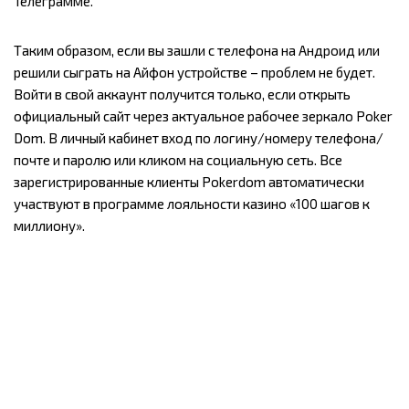
Телеграмме.
Таким образом, если вы зашли с телефона на Андроид или
решили сыграть на Айфон устройстве – проблем не будет.
Войти в свой аккаунт получится только, если открыть
официальный сайт через актуальное рабочее зеркало Poker
Dom. В личный кабинет вход по логину/номеру телефона/
почте и паролю или кликом на социальную сеть. Все
зарегистрированные клиенты Pokerdom автоматически
участвуют в программе лояльности казино «100 шагов к
миллиону».