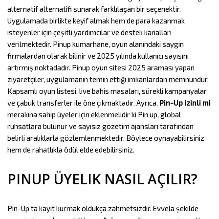
alternatif alternatifi sunarak farklılaşan bir seçenektir.
Uygulamada birlikte keyif almak hem de para kazanmak
isteyenler için çeşitli yardımcılar ve destek kanalları
verilmektedir. Pinup kumarhane, oyun alanındaki saygın
firmalardan olarak bilinir ve 2025 yılında kullanıcı sayısını
artırmış noktadadır. Pinup oyun sitesi 2025 araması yapan
ziyaretçiler, uygulamanın temin ettiği imkanlardan memnundur.
Kapsamlı oyun listesi, live bahis masaları, sürekli kampanyalar
ve çabuk transferler ile öne çıkmaktadır. Ayrıca,
Pin-Up izinli mi
merakına sahip üyeler için eklenmelidir ki Pin up, global
ruhsatlara bulunur ve sayısız gözetim ajansları tarafından
belirli aralıklarla gözlemlenmektedir. Böylece oynayabilirsiniz
hem de rahatlıkla ödül elde edebilirsiniz.
PINUP ÜYELIK NASIL AÇILIR?
Pin-Up’ta kayıt kurmak oldukça zahmetsizdir. Evvela şekilde