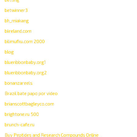
betwinner3
bh_miakang
biireland.com
bilimufku.com 2000
blog
blueribbonbaby.org1
blueribbonbaby.org2
bonanzareels
Brazil bate papo por video
brianscottbagleyco.com
brightone.ru 500
brunch-cafe.ru
Buy Peptides and Research Compounds Online