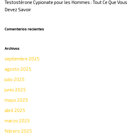
Testostérone Cypionate pour les Hommes : Tout Ce Que Vous
Devez Savoir
Comentarios recientes
Archivos
septiembre 2025
agosto 2025
julio 2025
junio 2025
mayo 2025
abril 2025
marzo 2025
febrero 2025