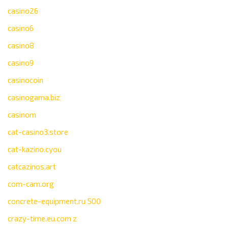
casino26
casino6
casino8
casino9
casinocoin
casinogama.biz
casinom
cat-casino3.store
cat-kazino.cyou
catcazinos.art
com-cam.org
concrete-equipment.ru 500
crazy-time.eu.com z