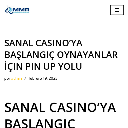
Saltar
al
contenido
SANAL CASINO’YA
BAŞLANGIÇ OYNAYANLAR
İÇIN PIN UP YOLU
por
admin
febrero 19, 2025
SANAL CASINO’YA
BAŞLANGIÇ