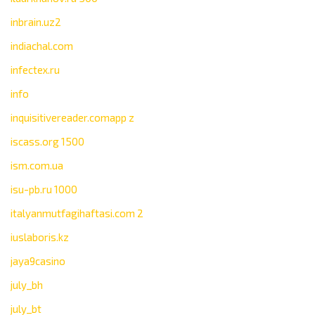
inbrain.uz2
indiachal.com
infectex.ru
info
inquisitivereader.comapp z
iscass.org 1500
ism.com.ua
isu-pb.ru 1000
italyanmutfagihaftasi.com 2
iuslaboris.kz
jaya9casino
july_bh
july_bt