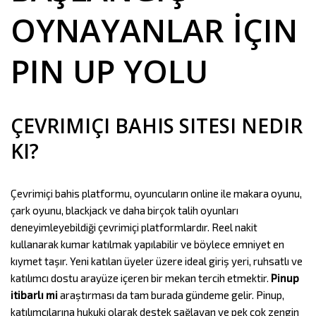
OYNAYANLAR İÇIN
PIN UP YOLU
ÇEVRIMIÇI BAHIS SITESI NEDIR
KI?
Çevrimiçi bahis platformu, oyuncuların online ile makara oyunu,
çark oyunu, blackjack ve daha birçok talih oyunları
deneyimleyebildiği çevrimiçi platformlardır. Reel nakit
kullanarak kumar katılmak yapılabilir ve böylece emniyet en
kıymet taşır. Yeni katılan üyeler üzere ideal giriş yeri, ruhsatlı ve
katılımcı dostu arayüze içeren bir mekan tercih etmektir.
Pinup
itibarlı mi
araştırması da tam burada gündeme gelir. Pinup,
katılımcılarına hukuki olarak destek sağlayan ve pek çok zengin