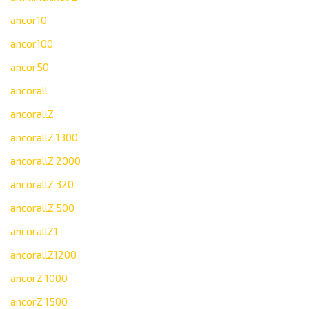
ancor10
ancor100
ancor50
ancorall
ancorallZ
ancorallZ 1300
ancorallZ 2000
ancorallZ 320
ancorallZ 500
ancorallZ1
ancorallZ1200
ancorZ 1000
ancorZ 1500