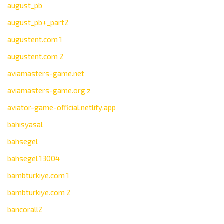
august_pb
august_pb+_part2
augustent.com 1
augustent.com 2
aviamasters-game.net
aviamasters-game.org z
aviator-game-official.netlify.app
bahisyasal
bahsegel
bahsegel 13004
bambturkiye.com 1
bambturkiye.com 2
bancorallZ