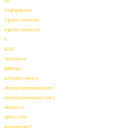
26
2mgtgida.com
3 greek-casino.net
4 greek-casino.net
6
6220
7kcazino.co
888starz
activation-keys.ru
afyonsosyetepazari.com 1
afyonsosyetepazari.com 2
akotech.ru
alhm.ru 500
amminex.net 2