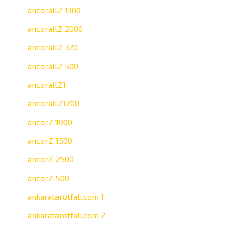
ancorallZ 1300
ancorallZ 2000
ancorallZ 320
ancorallZ 500
ancorallZ1
ancorallZ1200
ancorZ 1000
ancorZ 1500
ancorZ 2500
ancorZ 500
ankaratarotfali.com 1
ankaratarotfali.com 2