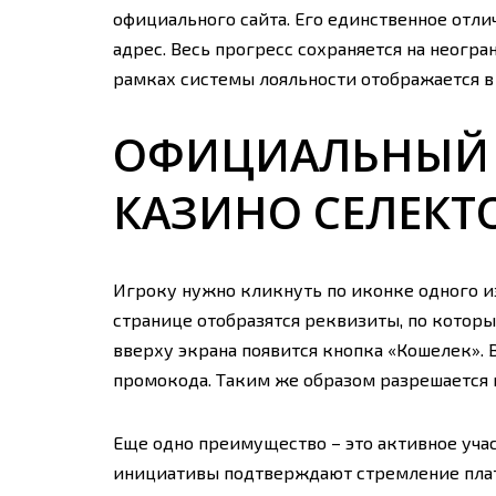
официального сайта. Его единственное отл
адрес. Весь прогресс сохраняется на неогр
рамках системы лояльности отображается в
ОФИЦИАЛЬНЫЙ 
КАЗИНО СЕЛЕКТ
Игроку нужно кликнуть по иконке одного из
странице отобразятся реквизиты, по которы
вверху экрана появится кнопка «Кошелек».
промокода. Таким же образом разрешается
Еще одно преимущество – это активное уча
инициативы подтверждают стремление плат