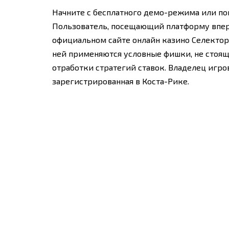
Начните с бесплатного демо-режима или по
Пользователь, посещающий платформу вперв
официальном сайте онлайн казино Селектор
ней применяются условные фишки, не стоящ
отработки стратегий ставок. Владелец игров
зарегистрированная в Коста-Рике.