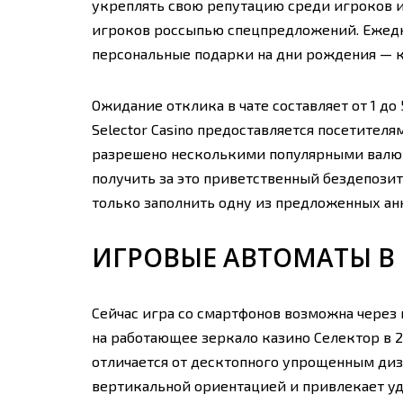
укреплять свою репутацию среди игроков и 
игроков россыпью спецпредложений. Ежедн
персональные подарки на дни рождения — к
Ожидание отклика в чате составляет от 1 до
Selector Casino предоставляется посетител
разрешено несколькими популярными валют
получить за это приветственный бездепозит
только заполнить одну из предложенных ан
ИГРОВЫЕ АВТОМАТЫ В 
Сейчас игра со смартфонов возможна через 
на работающее зеркало казино Селектор в 20
отличается от десктопного упрощенным диз
вертикальной ориентацией и привлекает у