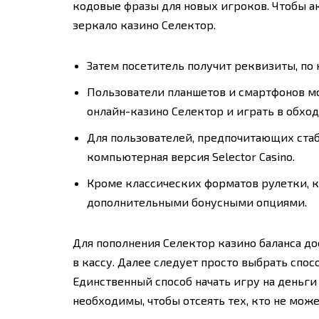
кодовые фразы для новых игроков. Чтобы а
зеркало казино Селектор.
Затем посетитель получит реквизиты, по
Пользователи планшетов и смартфонов мо
онлайн-казино Селектор и играть в обхо
Для пользователей, предпочитающих ста
компьютерная версия Selector Casino.
Кроме классических форматов рулетки, к
дополнительными бонусными опциями.
Для пополнения Селектор казино баланса до
в кассу. Далее следует просто выбрать спос
Единственный способ начать игру на деньги
необходимы, чтобы отсеять тех, кто не може