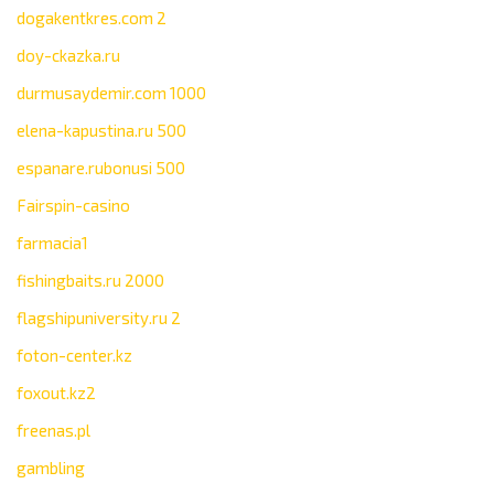
dogakentkres.com 2
doy-ckazka.ru
durmusaydemir.com 1000
elena-kapustina.ru 500
espanare.rubonusi 500
Fairspin-casino
farmacia1
fishingbaits.ru 2000
flagshipuniversity.ru 2
foton-center.kz
foxout.kz2
freenas.pl
gambling