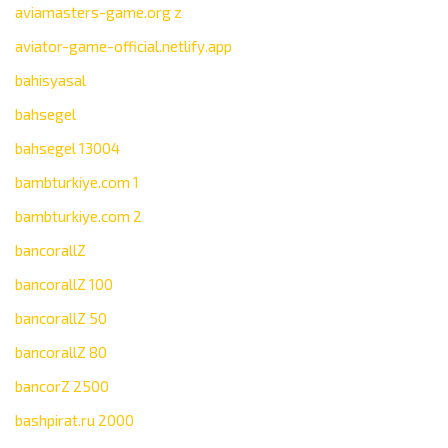
aviamasters-game.org z
aviator-game-official.netlify.app
bahisyasal
bahsegel
bahsegel 13004
bambturkiye.com 1
bambturkiye.com 2
bancorallZ
bancorallZ 100
bancorallZ 50
bancorallZ 80
bancorZ 2500
bashpirat.ru 2000