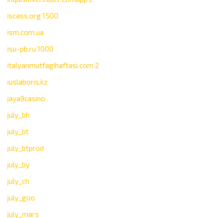
iscass.org 1500
ism.com.ua
isu-pb.ru 1000
italyanmutfagihaftasi.com 2
iuslaboris.kz
jaya9casino
july_bh
july_bt
july_btprod
july_by
july_ch
july_goo
july_mars