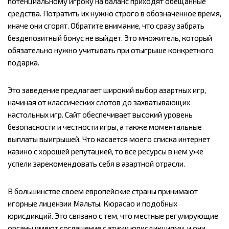
потенциальному игроку на баланс приходят обещанные
средства. Потратить их нужно строго в обозначенное время,
иначе они сгорят. Обратите внимание, что сразу забрать
бездепозитный бонус не выйдет. Это множитель, который
обязательно нужно учитывать при отыгрыше конкретного
подарка.
Это заведение предлагает широкий выбор азартных игр,
начиная от классических слотов до захватывающих
настольных игр. Сайт обеспечивает высокий уровень
безопасности и честности игры, а также моментальные
выплаты выигрышей. Что касается моего списка интернет
казино с хорошей репутацией, то все ресурсы в нем уже
успели зарекомендовать себя в азартной отрасли.
В большинстве своем европейские страны принимают
игорные лицензии Мальты, Кюрасао и подобных
юрисдикций. Это связано с тем, что местные регулирующие
органы имеют соглашение с этими юрисдикциями, и они