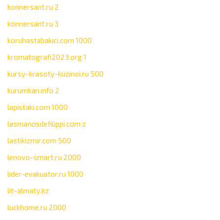
konnersant.ru 2
konnersant.ru 3
koruhastabakici.com 1000
kromatografi2023.org 1
kursy-krasoty-kuzinoi.ru 500
kurumkan.info 2
lapistaki.com 1000
lasmanosdefilippi.com z
lastikizmir.com 500
lenovo-smart.ru 2000
lider-evakuator.ru 1000
lit-almaty.kz
luckhome.ru 2000