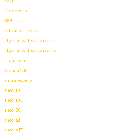
6220
7kcazino.co
888starz
activation-keys.ru
afyonsosyetepazari.com 1
afyonsosyetepazari.com 2
akotech.ru
alhm.ru 500
amminex.net 2
ancor10
ancor100
ancor50
ancorall
ancorallZ