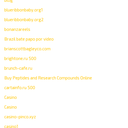
blog
blueribbonbaby.org1
blueribbonbaby.org2
bonanzareels
Brazil bate papo por video
brianscottbagleyco.com
brightone.ru 500
brunch-cafe.ru
Buy Peptides and Research Compounds Online
cartainfo.ru 500
Casino
Casino
casino-pinco.xyz
casino1