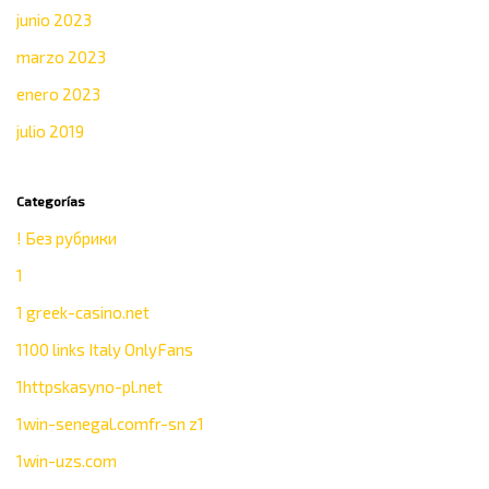
junio 2023
marzo 2023
enero 2023
julio 2019
Categorías
! Без рубрики
1
1 greek-casino.net
1100 links Italy OnlyFans
1httpskasyno-pl.net
1win-senegal.comfr-sn z1
1win-uzs.com