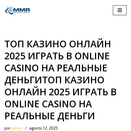
Saltar
al
contenido
ТОП КАЗИНО ОНЛАЙН
2025 ИГРАТЬ В ONLINE
CASINO НА РЕАЛЬНЫЕ
ДЕНЬГИТОП КАЗИНО
ОНЛАЙН 2025 ИГРАТЬ В
ONLINE CASINO НА
РЕАЛЬНЫЕ ДЕНЬГИ
por
admin
agosto 12, 2025