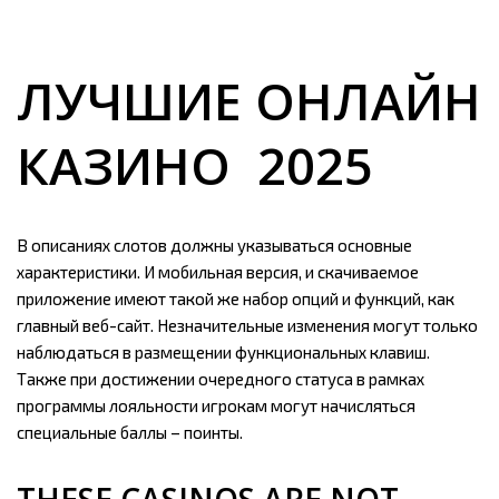
ЛУЧШИЕ ОНЛАЙН
КАЗИНО ️ 2025
В описаниях слотов должны указываться основные
характеристики. И мобильная версия, и скачиваемое
приложение имеют такой же набор опций и функций, как
главный веб-сайт. Незначительные изменения могут только
наблюдаться в размещении функциональных клавиш.
Также при достижении очередного статуса в рамках
программы лояльности игрокам могут начисляться
специальные баллы – поинты.