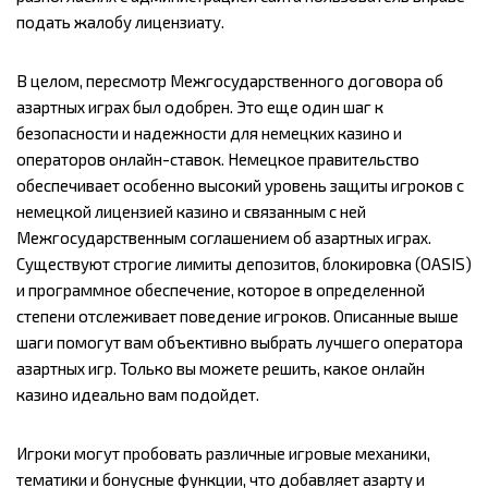
подать жалобу лицензиату.
В целом, пересмотр Межгосударственного договора об
азартных играх был одобрен. Это еще один шаг к
безопасности и надежности для немецких казино и
операторов онлайн-ставок. Немецкое правительство
обеспечивает особенно высокий уровень защиты игроков с
немецкой лицензией казино и связанным с ней
Межгосударственным соглашением об азартных играх.
Существуют строгие лимиты депозитов, блокировка (OASIS)
и программное обеспечение, которое в определенной
степени отслеживает поведение игроков. Описанные выше
шаги помогут вам объективно выбрать лучшего оператора
азартных игр. Только вы можете решить, какое онлайн
казино идеально вам подойдет.
Игроки могут пробовать различные игровые механики,
тематики и бонусные функции, что добавляет азарту и