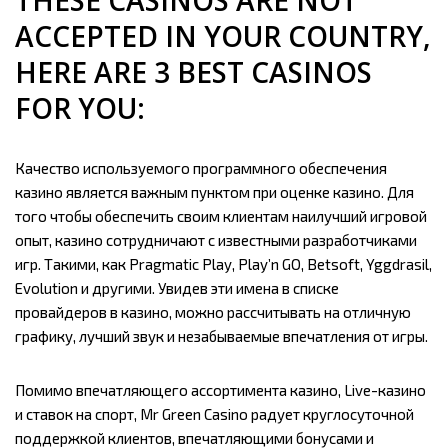
THESE CASINOS ARE NOT
ACCEPTED IN YOUR COUNTRY,
HERE ARE 3 BEST CASINOS
FOR YOU:
Качество используемого программного обеспечения
казино является важным пунктом при оценке казино. Для
того чтобы обеспечить своим клиентам наилучший игровой
опыт, казино сотрудничают с известными разработчиками
игр. Такими, как Pragmatic Play, Play’n GO, Betsoft, Yggdrasil,
Evolution и другими. Увидев эти имена в списке
провайдеров в казино, можно рассчитывать на отличную
графику, лучший звук и незабываемые впечатления от игры.
Помимо впечатляющего ассортимента казино, Live-казино
и ставок на спорт, Mr Green Casino радует круглосуточной
поддержкой клиентов, впечатляющими бонусами и