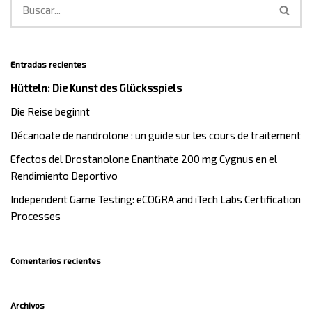
Entradas recientes
Hütteln: Die Kunst des Glücksspiels
Die Reise beginnt
Décanoate de nandrolone : un guide sur les cours de traitement
Efectos del Drostanolone Enanthate 200 mg Cygnus en el
Rendimiento Deportivo
Independent Game Testing: eCOGRA and iTech Labs Certification
Processes
Comentarios recientes
Archivos