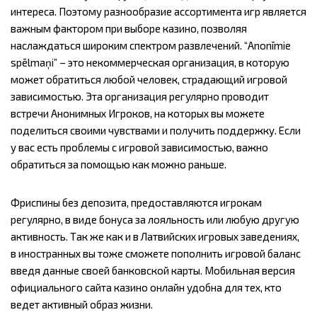
интереса. Поэтому разнообразие ассортимента игр является
важным фактором при выборе казино, позволяя
наслаждаться широким спектром развлечений. “Anonīmie
spēlmaņi” – это некоммерческая организация, в которую
может обратиться любой человек, страдающий игровой
зависимостью. Эта организация регулярно проводит
встречи Анонимных Игроков, на которых вы можете
поделиться своими чувствами и получить поддержку. Если
у вас есть проблемы с игровой зависимостью, важно
обратиться за помощью как можно раньше.
Фриспины без депозита, предоставляются игрокам
регулярно, в виде бонуса за лояльность или любую другую
активность. Так же как и в Латвийских игровых заведениях,
в иностранных вы тоже сможете пополнить игровой баланс
введя данные своей банковской карты. Мобильная версия
официального сайта казино онлайн удобна для тех, кто
ведет активный образ жизни.