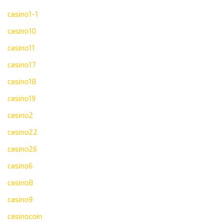
casino1-1
casino10
casino11
casino17
casino18
casino19
casino2
casino22
casino26
casino6
casino8
casino9
casinocoin