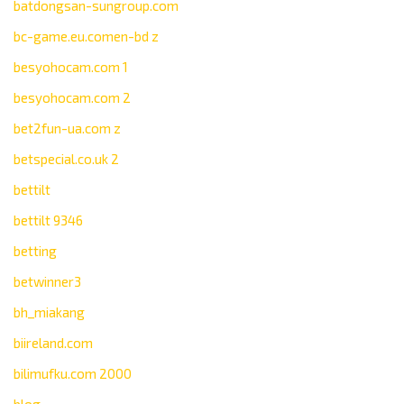
batdongsan-sungroup.com
bc-game.eu.comen-bd z
besyohocam.com 1
besyohocam.com 2
bet2fun-ua.com z
betspecial.co.uk 2
bettilt
bettilt 9346
betting
betwinner3
bh_miakang
biireland.com
bilimufku.com 2000