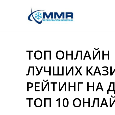
Saltar
al
contenido
ТОП ОНЛАЙН 
ЛУЧШИХ КАЗ
РЕЙТИНГ НА 
ТОП 10 ОНЛА