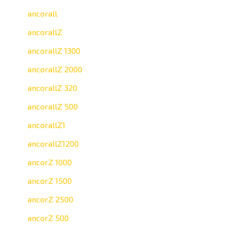
ancorall
ancorallZ
ancorallZ 1300
ancorallZ 2000
ancorallZ 320
ancorallZ 500
ancorallZ1
ancorallZ1200
ancorZ 1000
ancorZ 1500
ancorZ 2500
ancorZ 500