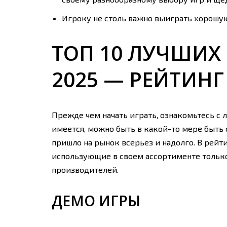
Игроку не столь важно выиграть хорошую 
ТОП 10 ЛУЧШИХ
2025 — РЕЙТИН
Прежде чем начать играть, ознакомьтесь с л
имеется, можно быть в какой-то мере быть 
пришло на рынок всерьез и надолго. В рейт
использующие в своем ассортименте тольк
производителей.
ДЕМО ИГРЫ