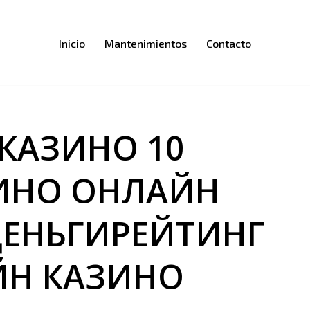
Inicio
Mantenimientos
Contacto
КАЗИНО 10
ИНО ОНЛАЙН
ДЕНЬГИРЕЙТИНГ
ЙН КАЗИНО