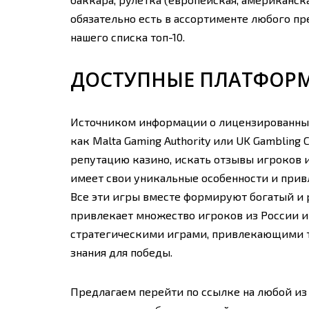
обязательно есть в ассортименте любого пр
нашего списка топ-10.
ДОСТУПНЫЕ ПЛАТФОР
Источником информации о лицензированных
как Malta Gaming Authority или UK Gambling
репутацию казино, искать отзывы игроков и
имеет свои уникальные особенности и прив
Все эти игры вместе формируют богатый и 
привлекает множество игроков из России и
стратегическими играми, привлекающими те
знания для победы.
Предлагаем перейти по ссылке на любой из