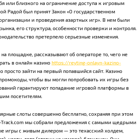
бя или близкого на ограничение доступа к игровым
вной Радой был принят Закон «О государственном
организации и проведения азартных игр». В нем были
рынка, его структура, особенности проверки и контроля.
конодательство претерпело серьезные изменения.
на площадке, рассказывают об операторе то, чего не
рать в онлайн казино
https://reyting-onlayn-kazino-
о просто зайти на первый попавшийся сайт. Казино
промокоды, чтобы вы могли попробовать их игры без
бований гарантируют попадание игровой платформы в
шим посетителям.
ярные слоты совершенно бесплатно, сохраняя при этом
o-Track.com мы собрали предложения с самыми щедрыми
е игры с живым дилером — это техасский холдем,
), кости, лото (ставки на номера), блэкджек. Они