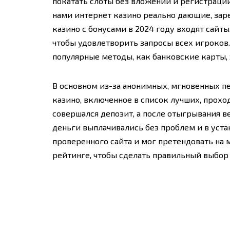
покатать слоты без вложений и регистраци
нами интернет казино реально дающие, заре
казино с бонусами в 2024 году входят сай
чтобы удовлетворить запросы всех игроков
популярные методы, как банковские карты,
В основном из-за анонимных, мгновенных п
казино, включенное в список лучших, прохо
совершался депозит, а после отыгрывания в
деньги выплачивались без проблем и в уста
проверенного сайта и мог претендовать на м
рейтинге, чтобы сделать правильный выбор 