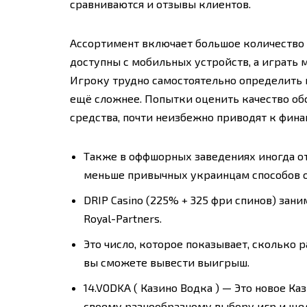
сравниваются и отзывы клиентов.
Ассортимент включает большое количество 
доступны с мобильных устройств, а играть
Игроку трудно самостоятельно определить н
ещё сложнее. Попытки оценить качество об
средства, почти неизбежно приводят к фин
Также в оффшорных заведениях иногда от
меньше привычных украинцам способов 
DRIP ‎Casino‏ ‎(225% ‎+‏ ‎325‏ ‎фри ‎спинов)‏ ‎занимает ‎третье ‎место ‎в ‎рейтинге‏ ‎— ‎это‏ ‎новое‏ ‎Казино ‎от
‎Royal-Partners.
Это число, которое показывает, сколько р
вы сможете вывести выигрыш.
14.VODKA ( Казино ‎Водка‏ ‎)‏ ‎— ‎Это‏ ‎новое ‎Казино,‏ ‎которое ‎уже ‎завоевало ‎популярность ‎благодаря‏
‎своему‏ ‎раз