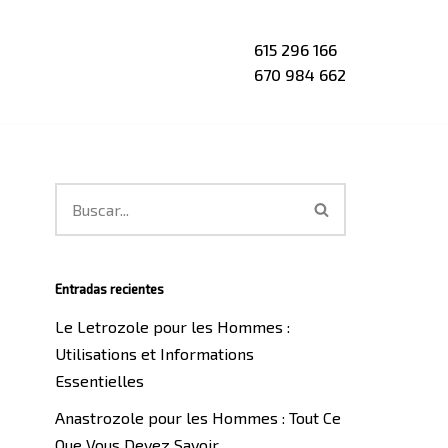
615 296 166
670 984 662
Entradas recientes
Le Letrozole pour les Hommes :
Utilisations et Informations
Essentielles
Anastrozole pour les Hommes : Tout Ce
Que Vous Devez Savoir