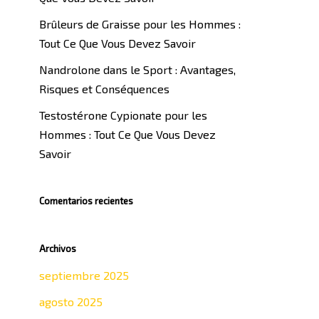
Brûleurs de Graisse pour les Hommes :
Tout Ce Que Vous Devez Savoir
Nandrolone dans le Sport : Avantages,
Risques et Conséquences
Testostérone Cypionate pour les
Hommes : Tout Ce Que Vous Devez
Savoir
Comentarios recientes
Archivos
septiembre 2025
agosto 2025