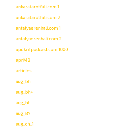
ankaratarotfali.com 1
ankaratarotfali.com 2
antalyaerenhali.com 1
antalyaerenhali.com 2
apokrifpodcast.com 1000
aprMB
articles
aug_bh
aug_bh+
aug_bt
aug_BY
aug_ch_1