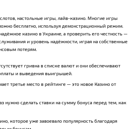
слотов, настольные игры, лайв-казино. Многие игры
 можно бесплатно, используя демонстрационный режим.
адёжное казино в Украине, а проверить его честность —
служивания и уровень надёжности, играя на собственные
ансовым потерям.
сутствует гривна в списке валют и они обеспечивают
оплаты и выведения выигрышей.
аз нужно сделать ставки на сумму бонуса перед тем, как
нообразному ‎выбору‏ ‎игр ‎и‏ ‎щедрым ‎бонусам.