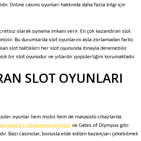
ir. Online casino oyunları hakkında daha fazla bilgi için
ücretsiz olarak oynama imkanı verir. En çok kazandıran slot
ebilir. Bu durumlarda slot oyunlarını asla zorlamadan farklı
an slot taktikleri her slot oyununda itinayla denenebilir.
sik bir slot oyunudur ve yıllardır popülerliğini korumaktadır.
RAN SLOT OYUNLARI
opüler oyunlar hem mobil hem de masaüstü cihazlarda
asinoda en çok kazandıran oyun
ve Gates of Olympus gibi
ır. Bazı casinolar, bonusla elde edilen kazançları çekebilmek