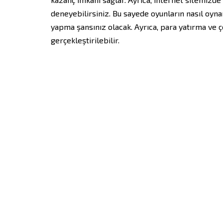
deneyebilirsiniz. Bu sayede oyunların nasıl oyn
yapma şansınız olacak. Ayrıca, para yatırma ve ç
gerçekleştirilebilir.