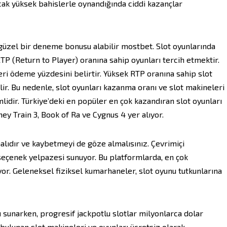
ncak yüksek bahislerle oynandığında ciddi kazançlar
güzel bir deneme bonusu alabilir mostbet. Slot oyunlarında
RTP (Return to Player) oranına sahip oyunları tercih etmektir.
ri ödeme yüzdesini belirtir. Yüksek RTP oranına sahip slot
lir. Bu nedenle, slot oyunları kazanma oranı ve slot makineleri
lidir. Türkiye’deki en popüler en çok kazandıran slot oyunları
 Train 3, Book of Ra ve Cygnus 4 yer alıyor.
lıdır ve kaybetmeyi de göze almalısınız. Çevrimiçi
seçenek yelpazesi sunuyor. Bu platformlarda, en çok
lıyor. Geleneksel fiziksel kumarhaneler, slot oyunu tutkunlarına
sunarken, progresif jackpotlu slotlar milyonlarca dolar
 bulunan slot makineleri ve oyunları ücretsiz olarak