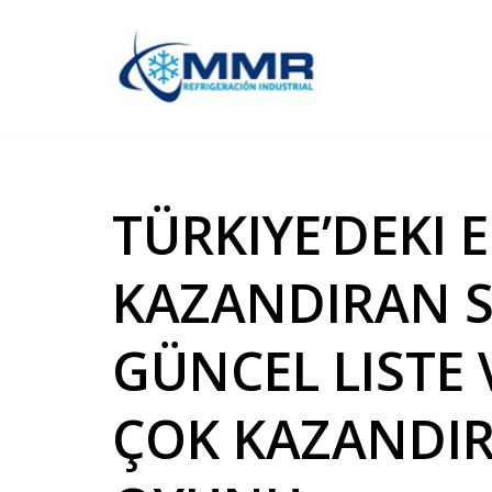
Saltar
al
contenido
TÜRKIYE’DEKI 
KAZANDIRAN S
GÜNCEL LISTE 
ÇOK KAZANDI