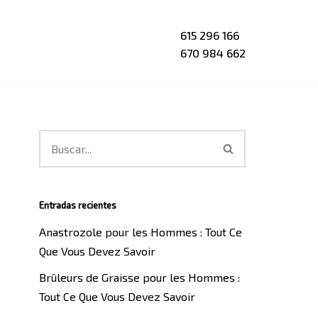
615 296 166
670 984 662
Entradas recientes
Anastrozole pour les Hommes : Tout Ce
Que Vous Devez Savoir
Brûleurs de Graisse pour les Hommes :
Tout Ce Que Vous Devez Savoir