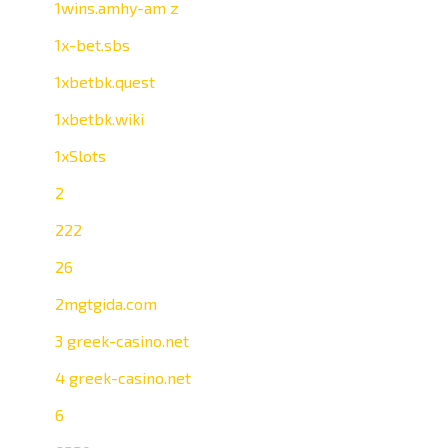
1wins.amhy-am z
1x-bet.sbs
1xbetbk.quest
1xbetbk.wiki
1xSlots
2
222
26
2mgtgida.com
3 greek-casino.net
4 greek-casino.net
6